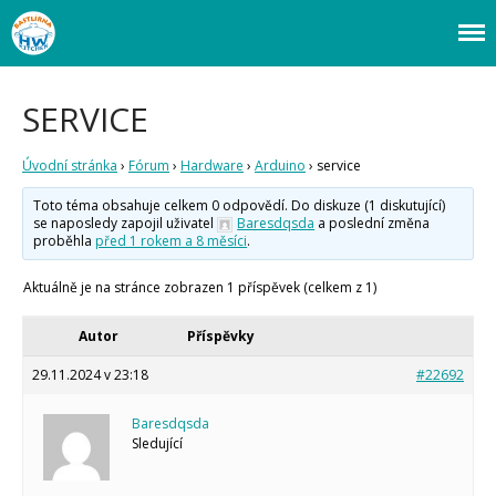
Webový magazín o bastlení a tvoření. Naučte se základy programování a
Bastlírna HWKITCHEN
elektroniky zábavnou formou! Arduino a microbit projekty, návody,
Úvod
novinky i tutoriály pro začátečníky i pro pokročilé!
SERVICE
Fórum
Staré fórum
Úvodní stránka
›
Fórum
›
Hardware
›
Arduino
›
service
Články
Toto téma obsahuje celkem 0 odpovědí. Do diskuze (1 diskutující)
Často kladené dotazy
se naposledy zapojil uživatel
Baresdqsda
a poslední změna
O programování obecně
proběhla
před 1 rokem a 8 měsíci
.
Vaše projekty
Co je to Arduino?
Aktuálně je na stránce zobrazen 1 příspěvek (celkem z 1)
Začínáme s Arduinem
Arduino Software
Autor
Příspěvky
Tutoriály
29.11.2024 v 23:18
#22692
Arduino projekty
Arduino s Massimem Banzim
Arduino se Zbyškem Vodou
Baresdqsda
Arduino v příkladech
Sledující
Arduino roboti
Tinylab
Makeblock