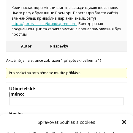
Micro:bit
Коли настає пора міняти шини, я завжди шукаю щось нове.
Videa
Цього разу обрав шини Преміорі. Переглядав багато сайтів,
але найбільш привабливі варіанти знайшов тут
Koupit
https://goroshina.ua/brands/premiorri
. Бренд вразив
поєднанням ціни та характеристик, а процес замовлення був
простим.
Autor
Příspěvky
Aktuálně je na stránce zobrazen 1 příspěvek (celkem z 1)
Pro reakci na toto téma se musíte přihlásit.
Uživatelské
jméno:
Heslo:
Spravovat Souhlas s cookies
Zůstat přihlášen