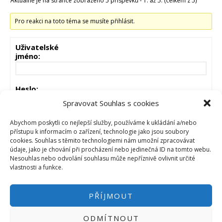
Aktuálně je na stránce zobrazeno 5 příspěvků - 1. až 5. (celkem z 5)
Pro reakci na toto téma se musíte přihlásit.
Uživatelské
jméno:
Heslo:
Spravovat Souhlas s cookies
Zůstat přihlášen
Abychom poskytli co nejlepší služby, používáme k ukládání a/nebo
přístupu k informacím o zařízení, technologie jako jsou soubory
cookies. Souhlas s těmito technologiemi nám umožní zpracovávat
PŘIHLÁSIT
údaje, jako je chování při procházení nebo jedinečná ID na tomto webu.
Nesouhlas nebo odvolání souhlasu může nepříznivě ovlivnit určité
vlastnosti a funkce.
PŘÍJMOUT
ODMÍTNOUT
PŘIHLÁSIT SE
|