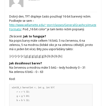
Dobrý den, TFT displeje často používají 16-bit barevný režim.
Podívejte se sem –
http://www.willamette.edu/~gorr/classes/GeneralGraphics/image
Formats/
. Pod „16 bit color“ je tam tento režim popsaný.
Zkráceně:
Jak to funguje?
Na popis barvy máte celkem 16 bitů. 5 na červenou, 6 na
zelenou, 5 na modrou (lidské oko je na zelenou citlivější, proto
má o jeden bit více). Bity jsou uspořádány takto:
|r|r|r|r|r|g|g|g|g|g|g|b|b|b|b|b|
Jak dosáhnout barev?
Na červenou a modrou máte 5 bitů – tedy hodnoty 0 – 31
Na zelenou 6 bitů – 0 – 63
Kod:
uint16_t barva(int r, int g, int b){

    r = r % 32;

    g = g % 64;

    b = b % 32;    
