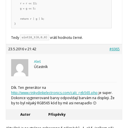
    r = r << 11;

    g = g << 5;

    return r | g | b;

}
Tedy
vrátí hodnotu černé.
uint16_t(0,0,0)
23.5.2016 v 21:42
#6965
Aleš
Účastník
Dík. Ten generátor na
http://www.rinkydinkelectronics.com/calc_rgb565.php
je super.
Dokonce vygenerované barvy odpovídají barvám na displeji. Že
by to byl nějaký RGB565 kód by mě asi nenapadlo 🙁
Autor
Příspěvky