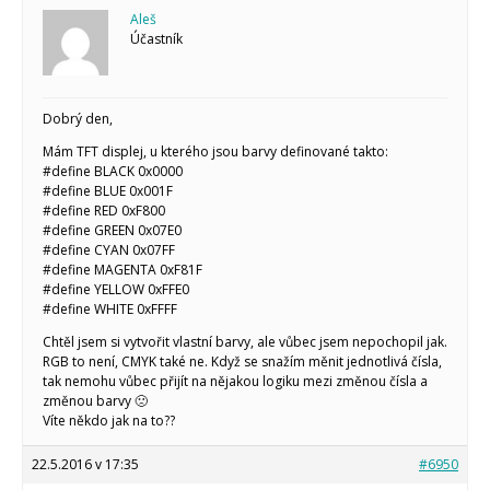
Arduino v příkladech
Arduino roboti
Aleš
Tinylab
Účastník
Makeblock
Micro:bit
Videa
Dobrý den,
Koupit
Mám TFT displej, u kterého jsou barvy definované takto:
#define BLACK 0x0000
#define BLUE 0x001F
#define RED 0xF800
#define GREEN 0x07E0
#define CYAN 0x07FF
#define MAGENTA 0xF81F
#define YELLOW 0xFFE0
#define WHITE 0xFFFF
Chtěl jsem si vytvořit vlastní barvy, ale vůbec jsem nepochopil jak.
RGB to není, CMYK také ne. Když se snažím měnit jednotlivá čísla,
tak nemohu vůbec přijít na nějakou logiku mezi změnou čísla a
změnou barvy 🙁
Víte někdo jak na to??
22.5.2016 v 17:35
#6950