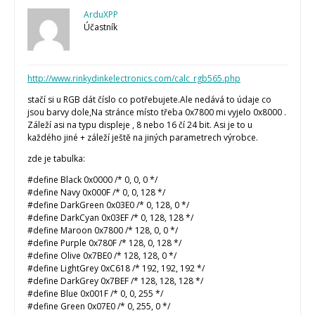
ArduXPP
Účastník
http://www.rinkydinkelectronics.com/calc_rgb565.php
stačí si u RGB dát číslo co potřebujete.Ale nedává to údaje co
jsou barvy dole,Na stránce místo třeba 0x7800 mi vyjelo 0x8000 .
Záleží asi na typu displeje , 8 nebo 16 čí 24 bit. Asi je to u
každého jiné + záleží ještě na jiných parametrech výrobce.
zde je tabulka:
#define Black 0x0000 /* 0, 0, 0 */
#define Navy 0x000F /* 0, 0, 128 */
#define DarkGreen 0x03E0 /* 0, 128, 0 */
#define DarkCyan 0x03EF /* 0, 128, 128 */
#define Maroon 0x7800 /* 128, 0, 0 */
#define Purple 0x780F /* 128, 0, 128 */
#define Olive 0x7BE0 /* 128, 128, 0 */
#define LightGrey 0xC618 /* 192, 192, 192 */
#define DarkGrey 0x7BEF /* 128, 128, 128 */
#define Blue 0x001F /* 0, 0, 255 */
#define Green 0x07E0 /* 0, 255, 0 */