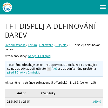
Webový magazín o bastlení a tvoření. Naučte se základy programování a
Bastlírna HWKITCHEN
elektroniky zábavnou formou! Arduino a microbit projekty, návody,
novinky i tutoriály pro začátečníky i pro pokročilé!
TFT DISPLEJ A DEFINOVÁNÍ
Úvod
BAREV
Fórum
Staré fórum
Úvodní stránka
›
Fórum
›
Hardware
›
Displeje
›
TFT displej a definování
barev
Články
Označeno štítky:
barvy TFT displej
Často kladené dotazy
O programování obecně
Toto téma obsahuje celkem 4 odpovědi. Do diskuze (4 diskutující)
Vaše projekty
se naposledy zapojil uživatel
Aleš
a poslední změna proběhla
Co je to Arduino?
před 10 roky a 2 měsíci
.
Začínáme s Arduinem
Aktuálně je na stránce zobrazeno 5 příspěvků - 1. až 5. (celkem z 5)
Arduino Software
Tutoriály
Autor
Příspěvky
Arduino projekty
Arduino s Massimem Banzim
21.5.2016 v 23:51
#6949
Arduino se Zbyškem Vodou