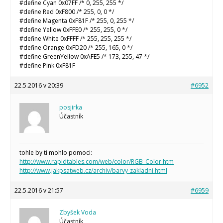
#define Cyan 0x07FF /* 0, 255, 255 */
#define Red 0xF800 /* 255, 0, 0 */
#define Magenta 0xF81F /* 255, 0, 255 */
#define Yellow 0xFFE0 /* 255, 255, 0 */
#define White 0xFFFF /* 255, 255, 255 */
#define Orange 0xFD20 /* 255, 165, 0 */
#define GreenYellow 0xAFE5 /* 173, 255, 47 */
#define Pink 0xF81F
22.5.2016 v 20:39
#6952
posjirka
Účastník
tohle by ti mohlo pomoci:
http://www.rapidtables.com/web/color/RGB_Color.htm
http://www.jakpsatweb.cz/archiv/barvy-zakladni.html
22.5.2016 v 21:57
#6959
Zbyšek Voda
Účastník