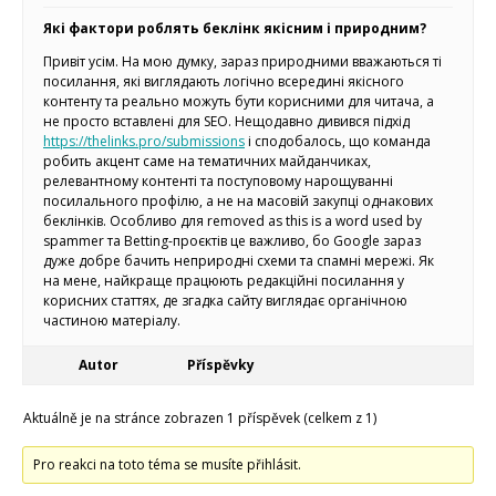
Makeblock
Micro:bit
Які фактори роблять беклінк якісним і природним?
Videa
Привіт усім. На мою думку, зараз природними вважаються ті
Koupit
посилання, які виглядають логічно всередині якісного
контенту та реально можуть бути корисними для читача, а
не просто вставлені для SEO. Нещодавно дивився підхід
https://thelinks.pro/submissions
і сподобалось, що команда
робить акцент саме на тематичних майданчиках,
релевантному контенті та поступовому нарощуванні
посилального профілю, а не на масовій закупці однакових
беклінків. Особливо для removed as this is a word used by
spammer та Betting-проєктів це важливо, бо Google зараз
дуже добре бачить неприродні схеми та спамні мережі. Як
на мене, найкраще працюють редакційні посилання у
корисних статтях, де згадка сайту виглядає органічною
частиною матеріалу.
Autor
Příspěvky
Aktuálně je na stránce zobrazen 1 příspěvek (celkem z 1)
Pro reakci na toto téma se musíte přihlásit.