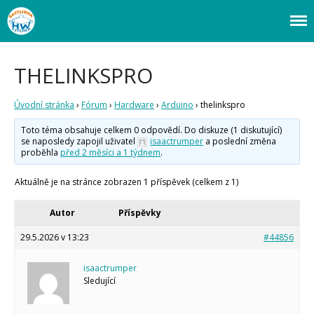
Webový magazín o bastlení a tvoření. Naučte se základy programování a
Bastlírna HWKITCHEN
elektroniky zábavnou formou! Arduino a microbit projekty, návody,
novinky i tutoriály pro začátečníky i pro pokročilé!
Úvod
THELINKSPRO
Fórum
Staré fórum
Úvodní stránka
›
Fórum
›
Hardware
›
Arduino
›
thelinkspro
Články
Toto téma obsahuje celkem 0 odpovědí. Do diskuze (1 diskutující)
Často kladené dotazy
se naposledy zapojil uživatel
isaactrumper
a poslední změna
O programování obecně
proběhla
před 2 měsíci a 1 týdnem
.
Vaše projekty
Co je to Arduino?
Aktuálně je na stránce zobrazen 1 příspěvek (celkem z 1)
Začínáme s Arduinem
Arduino Software
Autor
Příspěvky
Tutoriály
29.5.2026 v 13:23
#44856
Arduino projekty
Arduino s Massimem Banzim
isaactrumper
Arduino se Zbyškem Vodou
Sledující
Arduino v příkladech
Arduino roboti
Tinylab