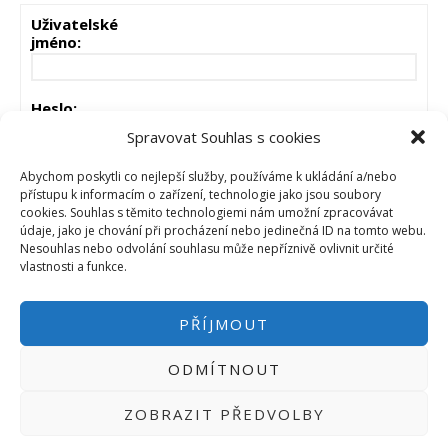
Uživatelské
jméno:
Heslo:
Spravovat Souhlas s cookies
Zůstat přihlášen
Abychom poskytli co nejlepší služby, používáme k ukládání a/nebo
přístupu k informacím o zařízení, technologie jako jsou soubory
cookies. Souhlas s těmito technologiemi nám umožní zpracovávat
PŘIHLÁSIT
údaje, jako je chování při procházení nebo jedinečná ID na tomto webu.
Nesouhlas nebo odvolání souhlasu může nepříznivě ovlivnit určité
vlastnosti a funkce.
PŘÍJMOUT
ODMÍTNOUT
PŘIHLÁSIT SE
|
INFO@HWKITCHEN.CZ
ZOBRAZIT PŘEDVOLBY
BASTLÍRNU PROVOZUJE E-SHOP
HWKITCHEN.CZ
2014-2026