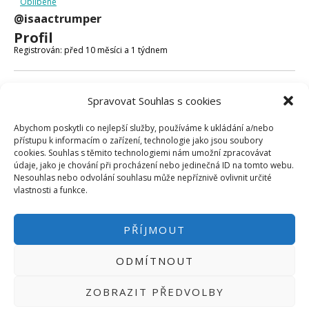
Oblíbené
Micro:bit
@isaactrumper
Videa
Profil
Koupit
Registrován: před 10 měsíci a 1 týdnem
Fóra
Spravovat Souhlas s cookies
Poslední aktivita: před 2 měsíci a 1 týdnem
Abychom poskytli co nejlepší služby, používáme k ukládání a/nebo
Vytvořeno témat: 3
přístupu k informacím o zařízení, technologie jako jsou soubory
cookies. Souhlas s těmito technologiemi nám umožní zpracovávat
Vytvořeno odpovědí: 0
údaje, jako je chování při procházení nebo jedinečná ID na tomto webu.
Nesouhlas nebo odvolání souhlasu může nepříznivě ovlivnit určité
Uživatelská úroveň ve fóru: Sledující
vlastnosti a funkce.
PŘÍJMOUT
ODMÍTNOUT
PŘIHLÁSIT SE
|
INFO@HWKITCHEN.CZ
ZOBRAZIT PŘEDVOLBY
BASTLÍRNU PROVOZUJE E-SHOP