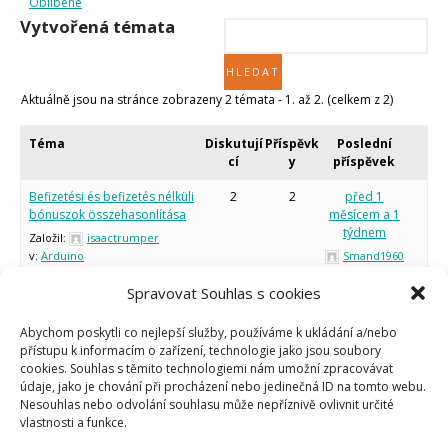
Oblíbené
Micro:bit
Vytvořená témata
Videa
Koupit
Aktuálně jsou na stránce zobrazeny 2 témata - 1. až 2. (celkem z 2)
Téma
Diskutují
Příspěvk
Poslední
cí
y
příspěvek
Befizetési és befizetés nélküli
2
2
před 1
bónuszok összehasonlítása
měsícem a 1
týdnem
Založil:
isaactrumper
v:
Arduino
Smand1960
Spravovat Souhlas s cookies
thelinkspro
1
1
před 2 měsíci
a 1 týdnem
Založil:
isaactrumper
Abychom poskytli co nejlepší služby, používáme k ukládání a/nebo
v:
Arduino
isaactrumper
přístupu k informacím o zařízení, technologie jako jsou soubory
cookies. Souhlas s těmito technologiemi nám umožní zpracovávat
údaje, jako je chování při procházení nebo jedinečná ID na tomto webu.
Nesouhlas nebo odvolání souhlasu může nepříznivě ovlivnit určité
Aktuálně jsou na stránce zobrazeny 2 témata - 1. až 2. (celkem z 2)
vlastnosti a funkce.