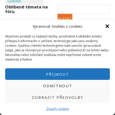
Oblíbené
Micro:bit
Oblíbené témata na
Videa
fóru
Koupit
Spravovat Souhlas s cookies
Nebylo nalezeno žádné téma.
Abychom poskytli co nejlepší služby, používáme k ukládání a/nebo
přístupu k informacím o zařízení, technologie jako jsou soubory
cookies. Souhlas s těmito technologiemi nám umožní zpracovávat
údaje, jako je chování při procházení nebo jedinečná ID na tomto webu.
Nesouhlas nebo odvolání souhlasu může nepříznivě ovlivnit určité
PŘIHLÁSIT SE
|
vlastnosti a funkce.
INFO@HWKITCHEN.CZ
BASTLÍRNU PROVOZUJE E-SHOP
PŘÍJMOUT
HWKITCHEN.CZ
2014-2026
ODMÍTNOUT
ZOBRAZIT PŘEDVOLBY
Zásady cookies