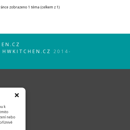
tránce zobrazeno 1 téma (celkem z 1)
EN.CZ
P
HWKITCHEN.CZ
2014-
pu k
těmito
zení nebo
příznivě