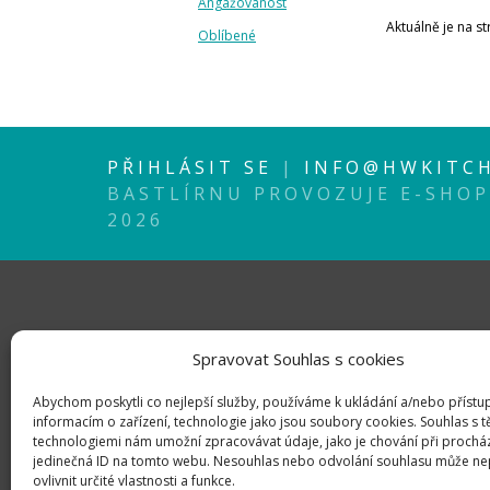
Angažovanost
Aktuálně je na s
Oblíbené
PŘIHLÁSIT SE
|
INFO@HWKITCH
BASTLÍRNU PROVOZUJE E-SHO
2026
Spravovat Souhlas s cookies
Abychom poskytli co nejlepší služby, používáme k ukládání a/nebo přístu
informacím o zařízení, technologie jako jsou soubory cookies. Souhlas s 
technologiemi nám umožní zpracovávat údaje, jako je chování při prochá
jedinečná ID na tomto webu. Nesouhlas nebo odvolání souhlasu může ne
ovlivnit určité vlastnosti a funkce.