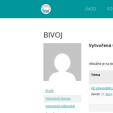
ÚVOD
FÓ
Webový magazín o bastlení a tvoření. Naučte
Bastlírna HWKITCHEN
pokročilé!
BIVOJ
Vytvořená
Aktuálně je na s
Téma
AD převodník L
Profil
Založil:
Bivoj
Vytvořené témata
Vytvořené odpovědi