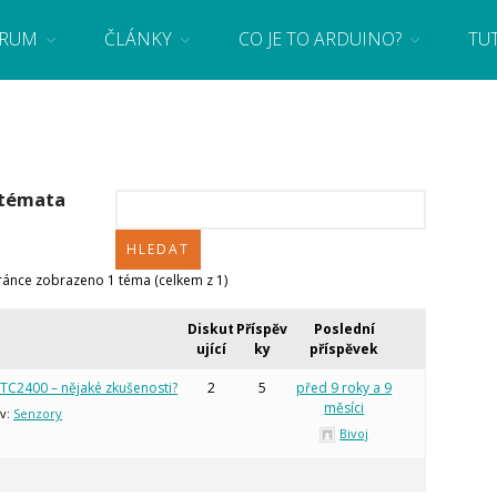
RUM
ČLÁNKY
CO JE TO ARDUINO?
TU
 se základy programování a elektroniky zábavnou formou! Arduino a microbit projekty
 témata
tránce zobrazeno 1 téma (celkem z 1)
Diskut
Příspěv
Poslední
ující
ky
příspěvek
TC2400 – nějaké zkušenosti?
2
5
před 9 roky a 9
měsíci
v:
Senzory
Bivoj