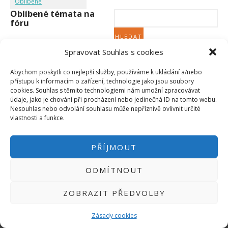
Oblíbené
Micro:bit
Oblíbené témata na
Videa
fóru
Koupit
Spravovat Souhlas s cookies
Nebylo nalezeno žádné téma.
Abychom poskytli co nejlepší služby, používáme k ukládání a/nebo
přístupu k informacím o zařízení, technologie jako jsou soubory
cookies. Souhlas s těmito technologiemi nám umožní zpracovávat
údaje, jako je chování při procházení nebo jedinečná ID na tomto webu.
Nesouhlas nebo odvolání souhlasu může nepříznivě ovlivnit určité
PŘIHLÁSIT SE
|
vlastnosti a funkce.
INFO@HWKITCHEN.CZ
BASTLÍRNU PROVOZUJE E-SHOP
PŘÍJMOUT
HWKITCHEN.CZ
2014-2026
ODMÍTNOUT
ZOBRAZIT PŘEDVOLBY
Zásady cookies