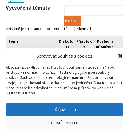
Oblíbené
Micro:bit
Vytvořená témata
Videa
Koupit
Aktuálně je na stránce zobrazeno 1 téma (celkem z 1)
Téma
Diskutují
Příspěvk
Poslední
cí
y
příspěvek
Spravovat Souhlas s cookies
Rozběh Hvězda trojůhelník
3
6
před 9 roky a
2 měsíci
Založil:
mildis
v:
Arduino
Abychom poskytli co nejlepší služby, používáme k ukládání a/nebo
mildis
přístupu k informacím o zařízení, technologie jako jsou soubory
cookies. Souhlas s těmito technologiemi nám umožní zpracovávat
údaje, jako je chování při procházení nebo jedinečná ID na tomto webu.
Nesouhlas nebo odvolání souhlasu může nepříznivě ovlivnit určité
Aktuálně je na stránce zobrazeno 1 téma (celkem z 1)
vlastnosti a funkce.
PŘÍJMOUT
ODMÍTNOUT
PŘIHLÁSIT SE
|