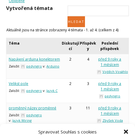
Oblíbené
Micro:bit
Vytvořená témata
Videa
Koupit
Aktuálně jsou na stránce zobrazeny 4 témata - 1. až 4. (celkem z 4)
Téma
Diskutují
Příspěvk
Poslední
cí
y
příspěvek
Napájení arduina konektorem
2
4
před 9 roky a
1 měsícem
Založil:
pedyngro
v:
Arduino
Vojtěch Vosáhlo
Velikst pole
2
3
před 9 roky a
1 měsícem
Založil:
pedyngro
v:
Jazyk C
pedyngro
proměnný název proměnné
3
11
před 9 roky a
1 měsícem
Založil:
pedyngro
v:
Jazyk Wiring
Zbyšek Voda
Spravovat Souhlas s cookies
Začátečnická chyba
1
3
před 9 roky a