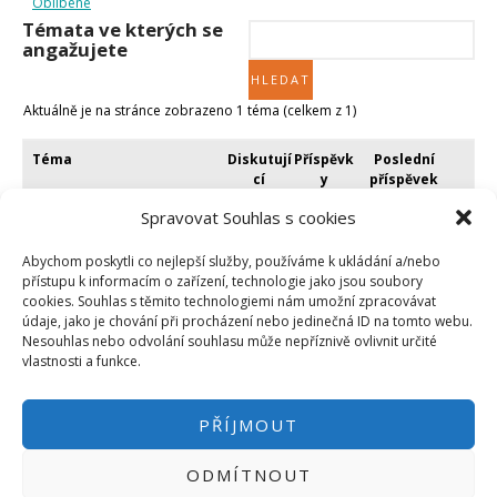
Oblíbené
Micro:bit
Témata ve kterých se
Videa
angažujete
Koupit
Aktuálně je na stránce zobrazeno 1 téma (celkem z 1)
Téma
Diskutují
Příspěvk
Poslední
cí
y
příspěvek
Spravovat Souhlas s cookies
Nejdou mi nainstalovat
8
37
před 7 roky a
ovladače Arduino UNO
3 měsíci
1
2
Abychom poskytli co nejlepší služby, používáme k ukládání a/nebo
hora_cz
Založil:
thehekycz
v:
Drivery
přístupu k informacím o zařízení, technologie jako jsou soubory
cookies. Souhlas s těmito technologiemi nám umožní zpracovávat
údaje, jako je chování při procházení nebo jedinečná ID na tomto webu.
Nesouhlas nebo odvolání souhlasu může nepříznivě ovlivnit určité
Aktuálně je na stránce zobrazeno 1 téma (celkem z 1)
vlastnosti a funkce.
PŘÍJMOUT
ODMÍTNOUT
PŘIHLÁSIT SE
|