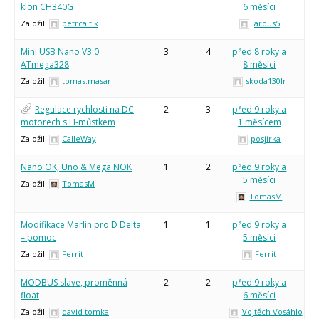
klon CH340G
6 měsíci
Tinylab
Makeblock
Založil:
petrcaltik
jarous5
Micro:bit
Videa
Mini USB Nano V3.0
3
4
před 8 roky a
ATmega328
8 měsíci
Koupit
Založil:
tomas.masar
skoda130lr
Regulace rychlosti na DC
2
3
před 9 roky a
motorech s H-můstkem
1 měsícem
Založil:
CalleWay
posjirka
Nano OK, Uno & Mega NOK
1
2
před 9 roky a
5 měsíci
Založil:
TomasM
TomasM
Modifikace Marlin pro D Delta
1
1
před 9 roky a
– pomoc
5 měsíci
Založil:
Ferrit
Ferrit
MODBUS slave, proměnná
2
2
před 9 roky a
float
6 měsíci
Založil:
david tomka
Vojtěch Vosáhlo