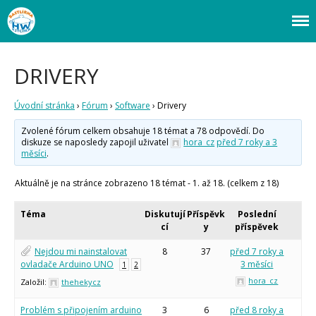
Webový magazín o bastlení a tvoření. Naučte se základy programování a
Bastlírna HWKITCHEN
elektroniky zábavnou formou! Arduino a microbit projekty, návody,
novinky i tutoriály pro začátečníky i pro pokročilé!
DRIVERY
Úvod
Fórum
Úvodní stránka
›
Fórum
›
Software
›
Drivery
Staré fórum
Zvolené fórum celkem obsahuje 18 témat a 78 odpovědí. Do
Články
diskuze se naposledy zapojil uživatel
hora_cz
před 7 roky a 3
měsíci
.
Často kladené dotazy
O programování obecně
Vaše projekty
Aktuálně je na stránce zobrazeno 18 témat - 1. až 18. (celkem z 18)
Co je to Arduino?
Téma
Diskutují
Příspěvk
Poslední
Začínáme s Arduinem
cí
y
příspěvek
Arduino Software
Tutoriály
Nejdou mi nainstalovat
8
37
před 7 roky a
ovladače Arduino UNO
3 měsíci
1
2
Arduino projekty
Arduino s Massimem Banzim
hora_cz
Založil:
thehekycz
Arduino se Zbyškem Vodou
Arduino v příkladech
Problém s připojením arduino
3
6
před 8 roky a
Arduino roboti