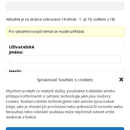
Aktuálně je na stránce zobrazeno 18 témat - 1. až 18. (celkem z 18)
Pro vytváření nových témat se musíte přihlásit.
Uživatelské
jméno:
Heslo:
Spravovat Souhlas s cookies
Zůstat přihlášen
Abychom poskytli co nejlepší služby, používáme k ukládání a/nebo
přístupu k informacím o zařízení, technologie jako jsou soubory
cookies. Souhlas s těmito technologiemi nám umožní zpracovávat
PŘIHLÁSIT
údaje, jako je chování při procházení nebo jedinečná ID na tomto webu.
Nesouhlas nebo odvolání souhlasu může nepříznivě ovlivnit určité
vlastnosti a funkce.