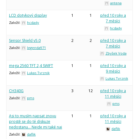
antena
LCD dotykový display
1
1
před 10 roky a
7 měsíci
Založil:
hcdady
hcdady
Sensor Shield v5.0
2
2
před 10 roky a
7 měsíci
Založil:
legenda971
Zbyšek Voda
mega 2560 TFT 2,4 SWIFT
1
1
před 10 roky a
9 měsíci
Založil:
Lukas Tvrznik
Lukas Tvrznik
CH340G
3
12
před 10 roky a
11 měsíci
Založil:
pms
pms
Asi to musím napsat znovu
1
1
před 10 roky a
prostě se do té diskuze
11 měsíci
nedostanu… Nejde mi také nai
daflik
Založil:
daflik