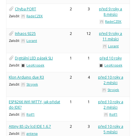
Chyba PORT
2
3
před 9 roky a
8 měsíci
Založil:
RadeCZEK
RadeCZEK
Inhaos 9225
2
12
před 9 roky a
11 měsíci
Založil:
Lorant
Lorant
Digitální LED pásek SLI
1
1
před 10 roky
Založil:
LeoKropek
LeoKropek
Klon Arduino due R3
2
4
před 10 roky a
2 měsíci
Založil:
Strojek
Strojek
ESP8266 Wifi WITTY, jak přidat
1
1
před 10 roky a
do IDE?
2 měsíci
Založil:
Rolf1
Rolf1
Attiny 85 i2v lcd IDE 1.6.7
2
3
před 10 roky a
5 měsíci
Založil:
antena