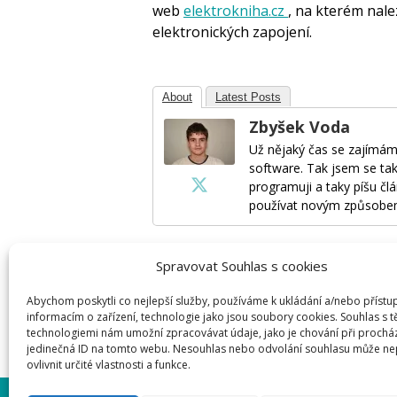
web
elektrokniha.cz
, na kterém nale
elektronických zapojení.
About
Latest Posts
Zbyšek Voda
Už nějaký čas se zajímám
software. Tak jsem se tak
programuji a taky píšu člá
používat novým způsobe
Spravovat Souhlas s cookies
Napsat komentář
Abychom poskytli co nejlepší služby, používáme k ukládání a/nebo přístu
informacím o zařízení, technologie jako jsou soubory cookies. Souhlas s 
Pro přidávání komentářů se musíte nej
technologiemi nám umožní zpracovávat údaje, jako je chování při prochá
jedinečná ID na tomto webu. Nesouhlas nebo odvolání souhlasu může ne
ovlivnit určité vlastnosti a funkce.