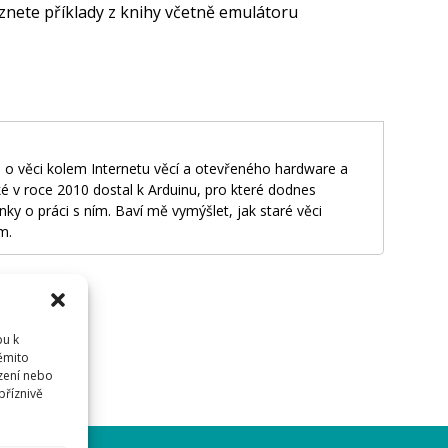
znete příklady z knihy včetně emulátoru
 o věci kolem Internetu věcí a otevřeného hardware a
é v roce 2010 dostal k Arduinu, pro které dodnes
nky o práci s ním. Baví mě vymýšlet, jak staré věci
m.
pu k
těmito
dříve
přihlásit
.
zení nebo
příznivě