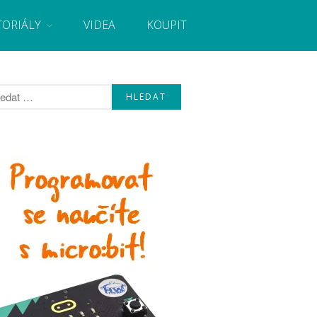
TORIÁLY
VIDEA
KOUPIT
, návody, novinky i tutoriály pro začátečníky i pro
Úvod
Fórum
Staré fórum
Články
Často kladené dotazy
O programování obecně
Vaše projekty
Co je to Arduino?
Začínáme s Arduinem
Arduino Software
Tutoriály
Arduino projekty
Arduino s Massimem Banzim
Arduino se Zbyškem Vodou
Arduino v příkladech
Arduino roboti
Tinylab