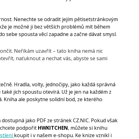
rnost. Nenechte se odradit jejím pětisetstránkovým
akže je možné ji bez větších problémů mít během
 do sebe spousta věcí zapadne a začne dávat smysl.
ončit. Neříkám uzavřít – tato kniha nemá nic
otevřít, naťuknout a nechat vás, abyste se sami
ečně. Hradla, volty, jednočipy, jako každá správná
 také jich spoustu otevírá. Už je jen na každém z
 Kniha ale poskytne solidní bod, ze kterého
a dostupná jako PDF ze stránek CZ.NIC. Pokud však
chcete podpořit
HWKITCHEN
, můžete si knihu
astlení
koupit i v našem e-shopu. Ke knize vznikl i