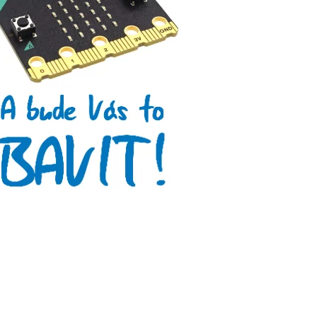
Makeblock
Micro:bit
Videa
Koupit