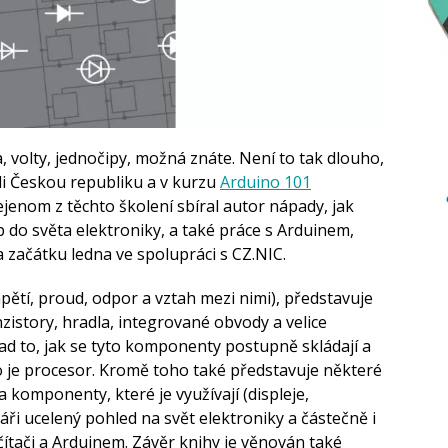
 volty, jednočipy, možná znáte. Není to tak dlouho,
i Českou republiku a v kurzu
Arduino 101
jenom z těchto školení sbíral autor nápady, jak
p do světa elektroniky, a také práce s Arduinem,
a začátku ledna ve spolupráci s CZ.NIC.
ětí, proud, odpor a vztah mezi nimi), představuje
zistory, hradla, integrované obvody a velice
lad to, jak se tyto komponenty postupně skládají a
ako je procesor. Kromě toho také představuje některé
a komponenty, které je využívají (displeje,
áři ucelený pohled na svět elektroniky a částečně i
ítači a Arduinem. Závěr knihy je věnován také