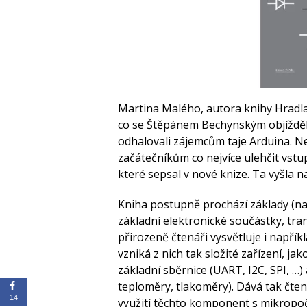
Martina Malého, autora knihy Hradla,
co se Štěpánem Bechynským objížděl
odhalovali zájemcům taje Arduina. Ne
začátečníkům co nejvíce ulehčit vstu
které sepsal v nové knize. Ta vyšla n
Kniha postupně prochází základy (nap
základní elektronické součástky, tran
přirozeně čtenáři vysvětluje i napřík
vzniká z nich tak složité zařízení, j
základní sběrnice (UART, I2C, SPI, …) 
teploměry, tlakoměry). Dává tak čten
14
využití těchto komponent s mikropoč