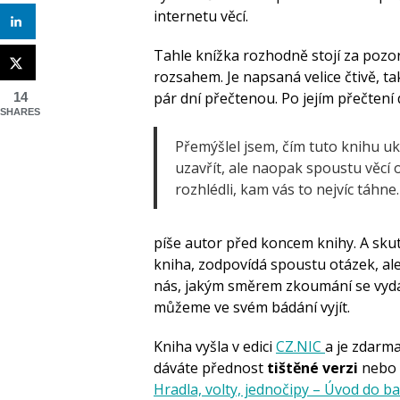
internetu věcí.
Tahle knížka rozhodně stojí za pozo
rozsahem. Je napsaná velice čtivě, t
pár dní přečtenou. Po jejím přečtení
14
SHARES
Přemýšlel jsem, čím tuto knihu uk
uzavřít, ale naopak spoustu věcí 
rozhlédli, kam vás to nejvíc táhne.
píše autor před koncem knihy. A skut
kniha, zodpovídá spoustu otázek, ale
nás, jakým směrem zkoumání se vydá.
můžeme ve svém bádání vyjít.
Kniha vyšla v edici
CZ.NIC
a je zdarm
dáváte přednost
tištěné verzi
nebo 
Hradla, volty, jednočipy – Úvod do b