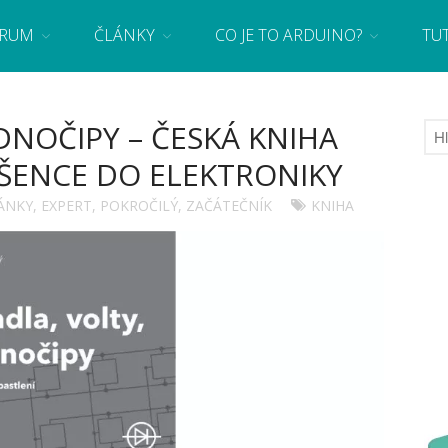
RUM
ČLÁNKY
CO JE TO ARDUINO?
TU
 se základy programování a elektroniky zábavnou formou! Arduino a microbit projekty
DNOČIPY – ČESKÁ KNIHA
ŠENCE DO ELEKTRONIKY
ÁNKY
,
EXPERT
,
POKROČILÝ
,
ZAČÁTEČNÍK
KNIHA