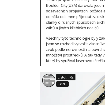
Boulder City(USA) darovala jeden 
dosavadních projektech, požádala 
odmítla ode mne přijmout za disk
články o různých způsobech archi
válců a jiných křehkých nosičů.
Všechny tyto technologie byly zal
jsem se rozhodl vytvořit vlastní 
zvuk podle nerovností na povrchu
množství prostředků. A tak tedy 
který by využíval laserovou čtečku