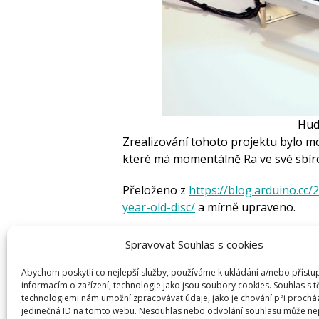
Hud
Zrealizování tohoto projektu bylo m
které má momentálně Ra ve své sbírc
Přeloženo z
https://blog.arduino.cc/
year-old-disc/
a mírně upraveno.
Spravovat Souhlas s cookies
Napsat komentář
Abychom poskytli co nejlepší služby, používáme k ukládání a/nebo přístu
informacím o zařízení, technologie jako jsou soubory cookies. Souhlas s 
Pro přidávání komentářů se musíte nej
technologiemi nám umožní zpracovávat údaje, jako je chování při prochá
jedinečná ID na tomto webu. Nesouhlas nebo odvolání souhlasu může ne