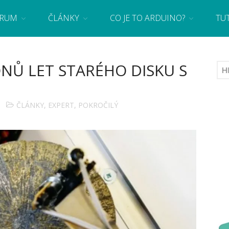
RUM
ČLÁNKY
CO JE TO ARDUINO?
TU
 se základy programování a elektroniky zábavnou formou! Arduino a microbit projekty
ÓNŮ LET STARÉHO DISKU S
ČLÁNKY
,
EXPERT
,
POKROČILÝ