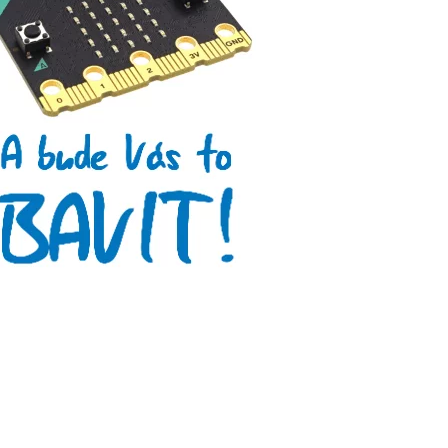
Arduino roboti
Tinylab
Makeblock
Micro:bit
Videa
Koupit