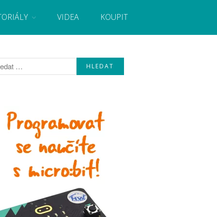
TORIÁLY
VIDEA
KOUPIT
, návody, novinky i tutoriály pro začátečníky i pro
Úvod
Fórum
Staré fórum
Články
Často kladené dotazy
O programování obecně
Vaše projekty
Co je to Arduino?
Začínáme s Arduinem
Arduino Software
Tutoriály
Arduino projekty
Arduino s Massimem Banzim
Arduino se Zbyškem Vodou
Arduino v příkladech