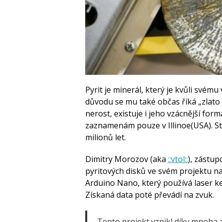
Pyrit je minerál, který je kvůli svém
důvodu se mu také občas říká „zlato 
nerost, existuje i jeho vzácnější forma
zaznamenám pouze v Illinoe(USA). St
milionů let.
Dimitry Morozov (aka
::vtol::
), zástup
pyritových disků ve svém projektu 
Arduino Nano, který používá laser 
Získaná data poté převádí na zvuk.
Tento projekt vznikl díky mnoha