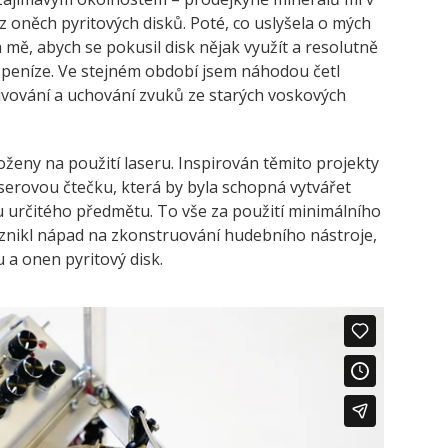
z oněch pyritových disků. Poté, co uslyšela o mých
mě, abych se pokusil disk nějak využít a resolutně
 peníze. Ve stejném období jsem náhodou četl
vování a uchování zvuků ze starých voskových
oženy na použití laseru. Inspirován těmito projekty
laserovou čtečku, která by byla schopná vytvářet
 určitého předmětu. To vše za použití minimálního
vznikl nápad na zkonstruování hudebního nástroje,
 a onen pyritový disk.