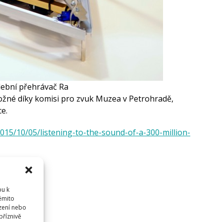
ební přehrávač Ra
ožné díky komisi pro zvuk Muzea v Petrohradě,
e.
2015/10/05/listening-to-the-sound-of-a-300-million-
pu k
těmito
dříve
přihlásit
.
zení nebo
příznivě