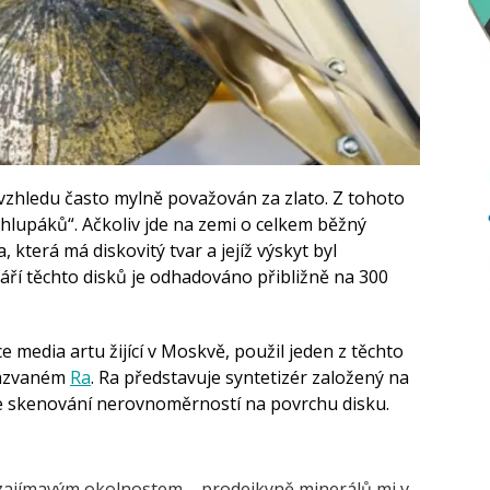
u vzhledu často mylně považován za zlato. Z tohoto
hlupáků“. Ačkoliv jde na zemi o celkem běžný
, která má diskovitý tvar a jejíž výskyt byl
áří těchto disků je odhadováno přibližně na 300
ce media artu žijící v Moskvě, použil jeden z těchto
nazvaném
Ra
. Ra představuje syntetizér založený na
ke skenování nerovnoměrností na povrchu disku.
 zajímavým okolnostem – prodejkyně minerálů mi v