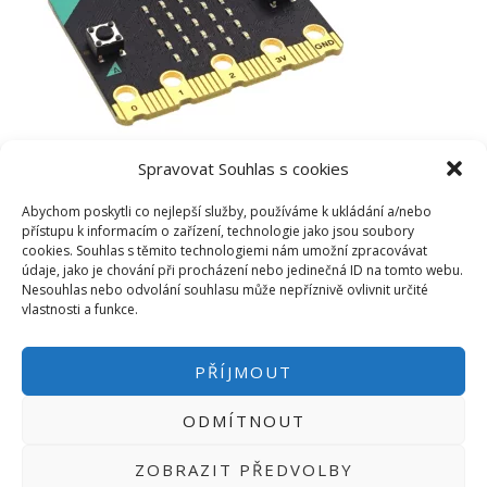
Spravovat Souhlas s cookies
Abychom poskytli co nejlepší služby, používáme k ukládání a/nebo
přístupu k informacím o zařízení, technologie jako jsou soubory
cookies. Souhlas s těmito technologiemi nám umožní zpracovávat
údaje, jako je chování při procházení nebo jedinečná ID na tomto webu.
Nesouhlas nebo odvolání souhlasu může nepříznivě ovlivnit určité
vlastnosti a funkce.
PŘÍJMOUT
ODMÍTNOUT
PŘIHLÁSIT SE
|
INFO@HWKITCHEN.CZ
ZOBRAZIT PŘEDVOLBY
BASTLÍRNU PROVOZUJE E-SHOP