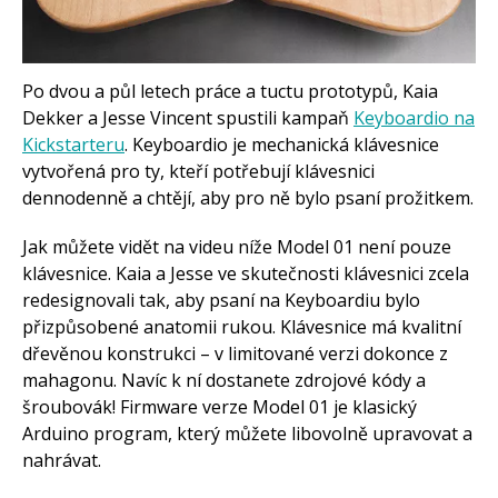
Arduino roboti
Tinylab
Makeblock
Micro:bit
Videa
Po dvou a půl letech práce a tuctu prototypů, Kaia
Dekker a Jesse Vincent spustili kampaň
Keyboardio na
Koupit
Kickstarteru
. Keyboardio je mechanická klávesnice
vytvořená pro ty, kteří potřebují klávesnici
dennodenně a chtějí, aby pro ně bylo psaní prožitkem.
Jak můžete vidět na videu níže Model 01 není pouze
klávesnice. Kaia a Jesse ve skutečnosti klávesnici zcela
redesignovali tak, aby psaní na Keyboardiu bylo
přizpůsobené anatomii rukou. Klávesnice má kvalitní
dřevěnou konstrukci – v limitované verzi dokonce z
mahagonu. Navíc k ní dostanete zdrojové kódy a
šroubovák! Firmware verze Model 01 je klasický
Arduino program, který můžete libovolně upravovat a
nahrávat.