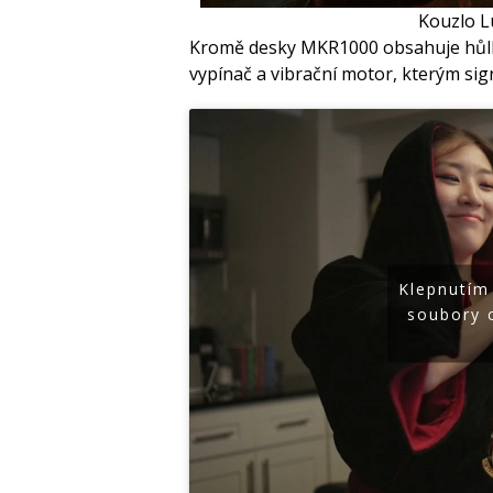
Kouzlo L
Kromě desky MKR1000 obsahuje hůlka 
vypínač a vibrační motor, kterým sig
Klepnutím
soubory 