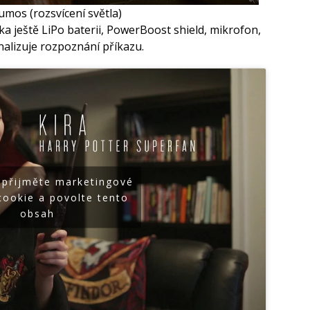
umos (rozsvícení světla)
ještě LiPo baterii, PowerBoost shield, mikrofon,
nalizuje rozpoznání příkazu.
 přijměte marketingové
cookie a povolte tento
obsah