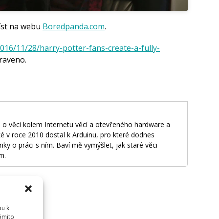
číst na webu
Boredpanda.com
.
2016/11/28/harry-potter-fans-create-a-fully-
raveno.
 o věci kolem Internetu věcí a otevřeného hardware a
é v roce 2010 dostal k Arduinu, pro které dodnes
nky o práci s ním. Baví mě vymýšlet, jak staré věci
m.
pu k
těmito