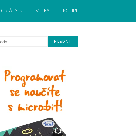
TORIÁLY
VIDEA
KOUPIT
, návody, novinky i tutoriály pro začátečníky i pro
Úvod
Fórum
Staré fórum
Články
Často kladené dotazy
O programování obecně
Vaše projekty
Co je to Arduino?
Začínáme s Arduinem
Arduino Software
Tutoriály
Arduino projekty
Arduino s Massimem Banzim
Arduino se Zbyškem Vodou
Arduino v příkladech
Arduino roboti