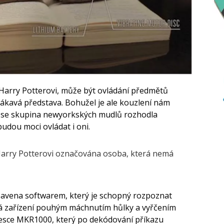
h o Harry Potterovi, může být ovládání předmětů
lákavá představa. Bohužel je ale kouzlení nám
se skupina newyorkských mudlů rozhodla
budou moci ovládat i oni.
o Harry Potterovi označována osoba, která nemá
ybavena softwarem, který je schopný rozpoznat
čná zařízení pouhým máchnutím hůlky a vyřčením
desce MKR1000, který po dekódování příkazu