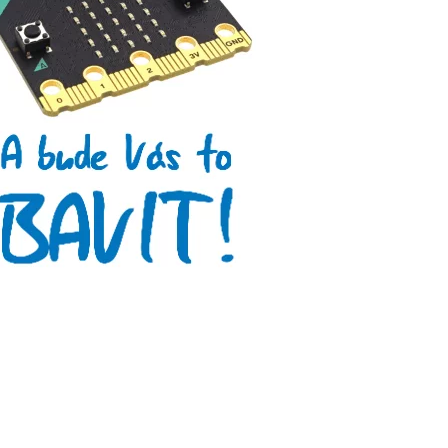
Tinylab
Makeblock
Micro:bit
Videa
Koupit