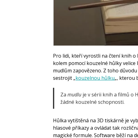
Pro lidi, kteří vyrostli na čtení kni
kolem pomocí kouzelné hůlky velice 
mudlům zapovězeno. Z toho důvodu 
sestrojit „
kouzelnou hůlku
„, kterou 
Za
mudlu
je v sérii knih a filmů 
žádné kouzelné schopnosti.
Hůlka vytištěná na 3D tiskárně je v
hlasové příkazy a ovládat tak rozli
magické formule. Software běží na 