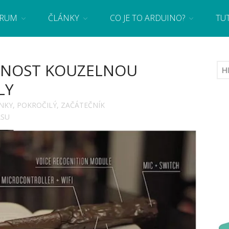
RUM
ČLÁNKY
CO JE TO ARDUINO?
TU
 se základy programování a elektroniky zábavnou formou! Arduino a microbit projekty
CNOST KOUZELNOU
LY
NKY
,
POKROČILÝ
,
ZAČÁTEČNÍK
ASU