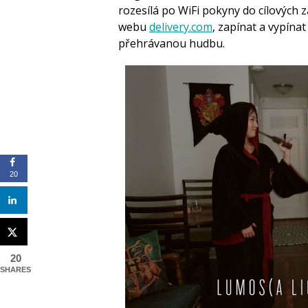
rozesílá po WiFi pokyny do cílových z
webu
delivery.com
, zapínat a vypínat
přehrávanou hudbu.
20
20
SHARES