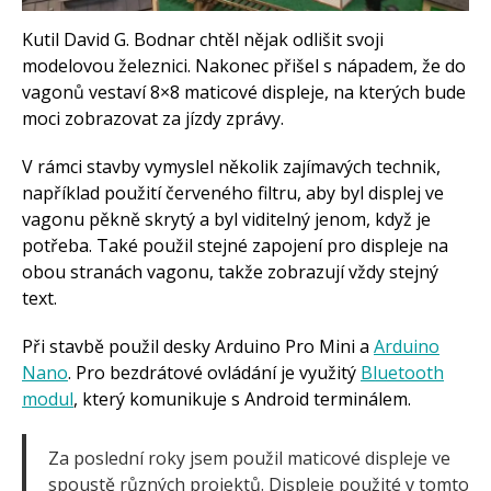
Arduino roboti
Tinylab
Kutil David G. Bodnar chtěl nějak odlišit svoji
Makeblock
Micro:bit
modelovou železnici. Nakonec přišel s nápadem, že do
Videa
vagonů vestaví 8×8 maticové displeje, na kterých bude
Koupit
moci zobrazovat za jízdy zprávy.
V rámci stavby vymyslel několik zajímavých technik,
například použití červeného filtru, aby byl displej ve
vagonu pěkně skrytý a byl viditelný jenom, když je
potřeba. Také použil stejné zapojení pro displeje na
obou stranách vagonu, takže zobrazují vždy stejný
text.
Při stavbě použil desky Arduino Pro Mini a
Arduino
Nano
. Pro bezdrátové ovládání je využitý
Bluetooth
modul
, který komunikuje s Android terminálem.
Za poslední roky jsem použil maticové displeje ve
spoustě různých projektů. Displeje použité v tomto