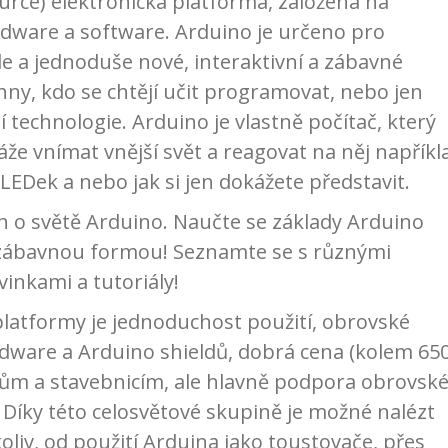
urce) elektronická platforma, založená na
dware a software. Arduino je určeno pro
le a jednoduše nové, interaktivní a zábavné
hny, kdo se chtějí učit programovat, nebo jen
 technologie. Arduino je vlastně počítač, který
e vnímat vnější svět a reagovat na něj napříkl
Dek a nebo jak si jen dokážete představit.
n o světě Arduino. Naučte se základy Arduino
 zábavnou formou! Seznamte se s různými
inkami a tutoriály!
latformy je jednoduchost použití, obrovské
dware a Arduino shieldů, dobrá cena (kolem 65
tům a stavebnicím, ale hlavně podpora obrovsk
Díky této celosvětové skupině je možné nalézt
liv, od použití Arduina jako toustovače, přes