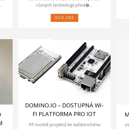
g…
různých technologií přiná�…
VÍCE ZDE
DOMINO.IO – DOSTUPNÁ WI-
FI PLATFORMA PRO IOT
O
M
M
Při tvorbě projektů ke každoročnímu
P