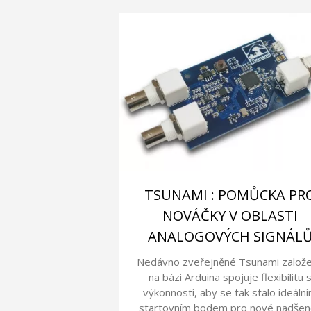
TSUNAMI : POMŮCKA PR
NOVÁČKY V OBLASTI
ANALOGOVÝCH SIGNÁL
Nedávno zveřejněné Tsunami založ
na bázi Arduina spojuje flexibilitu 
výkonností, aby se tak stalo ideáln
startovním bodem pro nové nadše