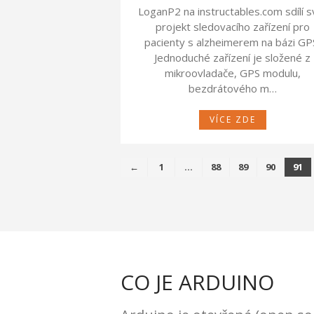
LoganP2 na instructables.com sdílí s
projekt sledovacího zařízení pro
pacienty s alzheimerem na bázi GP
Jednoduché zařízení je složené z
mikroovladače, GPS modulu,
bezdrátového m…
VÍCE ZDE
←
1
…
88
89
90
91
CO JE ARDUINO