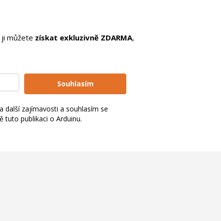
Arduino roboti
Tinylab
Makeblock
Micro:bit
ji můžete
získat exkluzivně ZDARMA
,
Videa
Koupit
Souhlasím
 a další zajímavosti a souhlasím se
tuto publikaci o Arduinu.