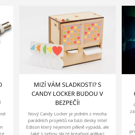
O
MIZÍ VÁM SLADKOSTI? S
CANDY LOCKER BUDOU V
Ů
BEZPEČÍ!
zá
ené
Nový Candy Locker je jedním z mnoha
s
parádních projektů na bázi desky Intel
ím
Edison který nejenom pěkně vypadá, ale
pr
nce
také s sebou skrze kreativní aplikaci