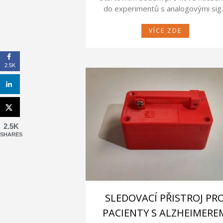
do experimentů s analogovými si
VÍCE ZDE
2.5K
2.5K
SHARES
SLEDOVACÍ PŘISTROJ PR
PACIENTY S ALZHEIMERE