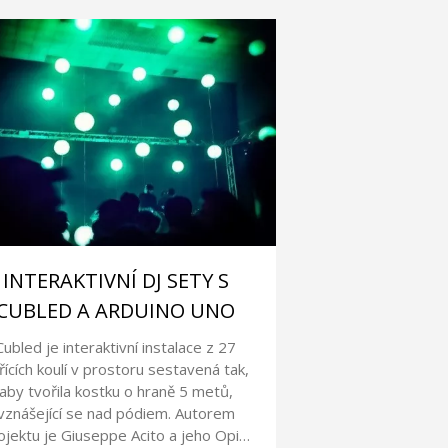
INTERAKTIVNÍ DJ SETY S
CUBLED A ARDUINO UNO
Cubled je interaktivní instalace z 27
řících koulí v prostoru sestavená tak,
aby tvořila kostku o hraně 5 metů,
vznášející se nad pódiem. Autorem
ojektu je Giuseppe Acito a jeho Opi…