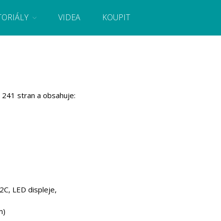
TORIÁLY
VIDEA
KOUPIT
, návody, novinky i tutoriály pro začátečníky i pro
Úvod
Fórum
Staré fórum
241 stran a obsahuje:
Články
Často kladené dotazy
O programování obecně
Vaše projekty
Co je to Arduino?
Začínáme s Arduinem
Arduino Software
Tutoriály
2C, LED displeje,
Arduino projekty
Arduino s Massimem Banzim
m)
Arduino se Zbyškem Vodou
Arduino v příkladech