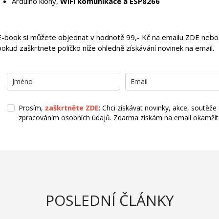
Arduino klony,
WiFi komunikace a ESP8266
E-book si můžete objednat v hodnotě 99,- Kč na
emailu ZDE
nebo 
pokud zaškrtnete políčko níže ohledně získávání novinek na email.
Prosím,
zaškrtněte ZDE
: Chci získávat novinky, akce, soutěže
zpracováním osobních údajů. Zdarma získám na email okamžitě 
POSLEDNÍ ČLÁNKY