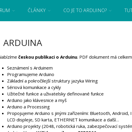
RUM
ČLÁNKY
CO JE TO ARDUINO?
TU
 se základy programování a elektroniky zábavnou formou! Arduino a microbit projekty
 ARDUINA
Nabízíme
českou publikaci o Arduinu
. PDF dokument má celkem 
Seznámení s Arduinem
Programujeme Arduino
Základní a pokročilejší struktury jazyka Wiring
Sériová komunikace a cykly
Užitečné funkce a uživatelsky definované funkce
Arduino jako klávesnice a myš
Arduino a Processing
Propojujeme Arduino s jinými zařízeními: Bluetooth, Android, I
LCD displeje, SD karta, ETHERNET komunikace a další…
Arduino projekty (2048, robotická ruka, zabezpečovací systé