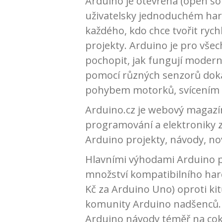
Arduino je otevřená (open so
uživatelsky jednoduchém har
každého, kdo chce tvořit rych
projekty. Arduino je pro všec
pochopit, jak fungují moderní
pomocí různých senzorů dokáž
pohybem motorků, svícením LE
Arduino.cz je webový magazí
programování a elektroniky
Arduino projekty, návody, nov
Hlavními výhodami Arduino p
množství kompatibilního har
Kč za Arduino Uno) oproti ki
komunity Arduino nadšenců. 
Arduino návody téměř na coko