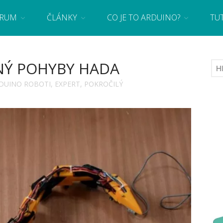
RUM
ČLÁNKY
CO JE TO ARDUINO?
TU
 se základy programování a elektroniky zábavnou formou! Arduino a microbit projekty
NÝ POHYBY HADA
DUINO ROBOTI
,
EXPERT
,
POKROČILÝ