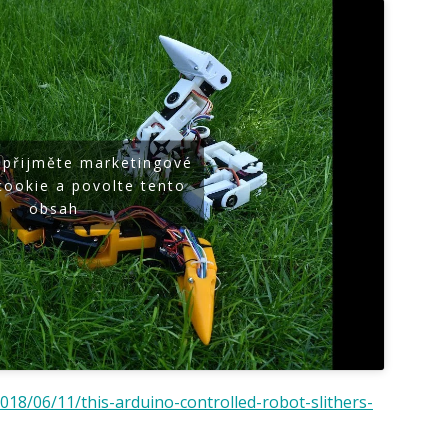
 přijměte marketingové
cookie a povolte tento
obsah
2018/06/11/this-arduino-controlled-robot-slithers-