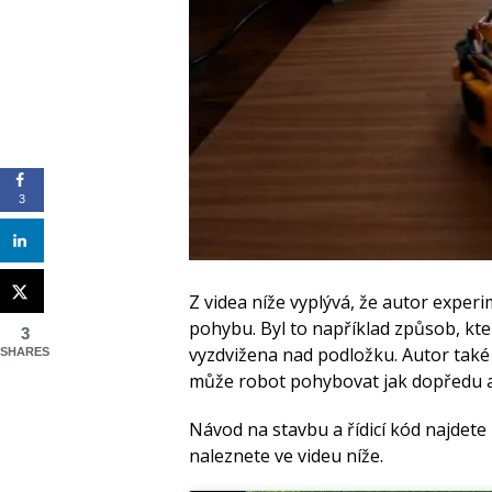
3
Z videa níže vyplývá, že autor expe
pohybu. Byl to například způsob, kte
3
vyzdvižena nad podložku. Autor také
SHARES
může robot pohybovat jak dopředu a
Návod na stavbu a řídicí kód najdete
naleznete ve videu níže.