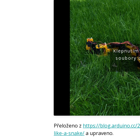
Klepnutím
soubory 
Přeloženo z
https://blog.arduino.cc/
like-a-snake/
a upraveno.