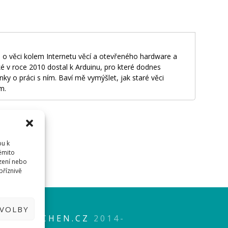
 o věci kolem Internetu věcí a otevřeného hardware a
é v roce 2010 dostal k Arduinu, pro které dodnes
nky o práci s ním. Baví mě vymýšlet, jak staré věci
m.
pu k
těmito
dříve
přihlásit
.
zení nebo
příznivě
EN.CZ
DVOLBY
P
HWKITCHEN.CZ
2014-