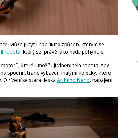
ace. Může jí být i například způsob, kterým se
jil robota
, který se, právě jako hadi, pohybuje.
 motorů, které umožňují vlnění těla robota. Aby
 na spodní straně vybaven malými kolečky, které
. O řízení se stará deska
Arduino Nano
, napájení