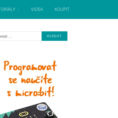
TORIÁLY
VIDEA
KOUPIT
, návody, novinky i tutoriály pro začátečníky i pro
Úvod
Fórum
Staré fórum
Články
Často kladené dotazy
O programování obecně
Vaše projekty
Co je to Arduino?
Začínáme s Arduinem
Arduino Software
Tutoriály
Arduino projekty
Arduino s Massimem Banzim
Arduino se Zbyškem Vodou
Arduino v příkladech
Arduino roboti