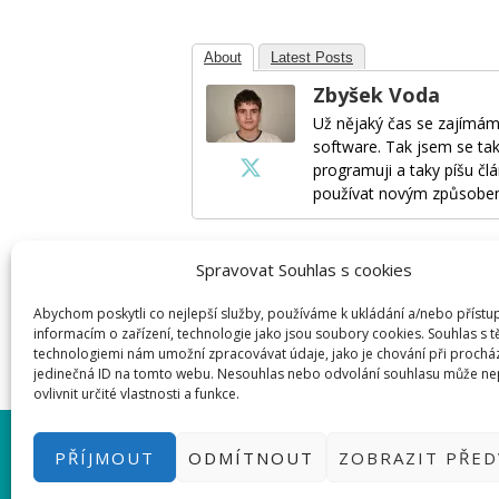
About
Latest Posts
Zbyšek Voda
Už nějaký čas se zajímám
software. Tak jsem se tak
programuji a taky píšu člá
používat novým způsobe
Spravovat Souhlas s cookies
Napsat komentář
Abychom poskytli co nejlepší služby, používáme k ukládání a/nebo přístu
informacím o zařízení, technologie jako jsou soubory cookies. Souhlas s 
Pro přidávání komentářů se musíte nej
technologiemi nám umožní zpracovávat údaje, jako je chování při prochá
jedinečná ID na tomto webu. Nesouhlas nebo odvolání souhlasu může ne
ovlivnit určité vlastnosti a funkce.
PŘIHLÁSIT SE
|
INFO@HWKITCH
PŘÍJMOUT
ODMÍTNOUT
ZOBRAZIT PŘE
BASTLÍRNU PROVOZUJE E-SHO