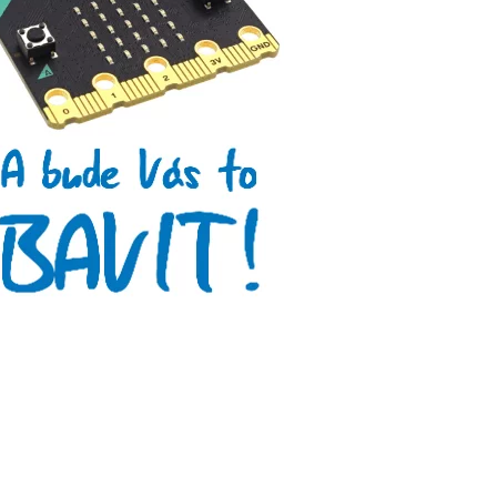
Tinylab
Makeblock
Micro:bit
Videa
Koupit