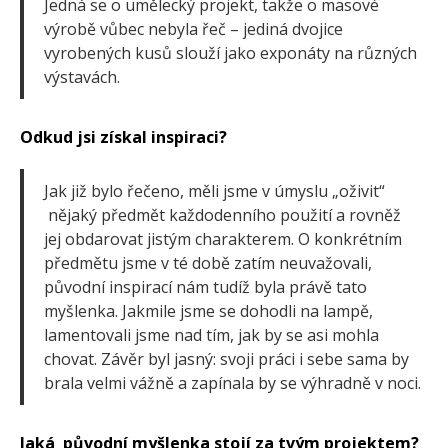
Jedná se o umělecký projekt, takže o masové
výrobě vůbec nebyla řeč – jediná dvojice
vyrobených kusů slouží jako exponáty na různých
výstavách.
Odkud jsi získal inspiraci?
Jak již bylo řečeno, měli jsme v úmyslu „oživit“
nějaký předmět každodenního použití a rovněž
jej obdarovat jistým charakterem. O konkrétním
předmětu jsme v té době zatím neuvažovali,
původní inspirací nám tudíž byla právě tato
myšlenka. Jakmile jsme se dohodli na lampě,
lamentovali jsme nad tím, jak by se asi mohla
chovat. Závěr byl jasný: svoji práci i sebe sama by
brala velmi vážně a zapínala by se výhradně v noci.
Jaká původní myšlenka stojí za tvým projektem?