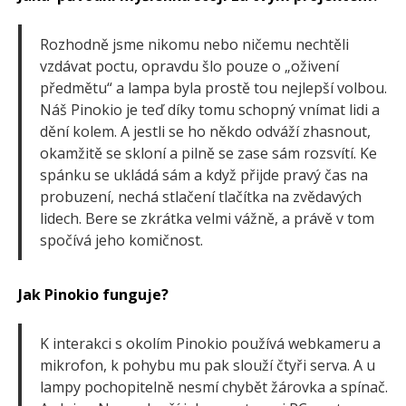
Rozhodně jsme nikomu nebo ničemu nechtěli
vzdávat poctu, opravdu šlo pouze o „oživení
předmětu“ a lampa byla prostě tou nejlepší volbou.
Náš Pinokio je teď díky tomu schopný vnímat lidi a
dění kolem. A jestli se ho někdo odváží zhasnout,
okamžitě se skloní a pilně se zase sám rozsvítí. Ke
spánku se ukládá sám a když přijde pravý čas na
probuzení, nechá stlačení tlačítka na zvědavých
lidech. Bere se zkrátka velmi vážně, a právě v tom
spočívá jeho komičnost.
Jak Pinokio funguje?
K interakci s okolím Pinokio používá webkameru a
mikrofon, k pohybu mu pak slouží čtyři serva. A u
lampy pochopitelně nesmí chybět žárovka a spínač.