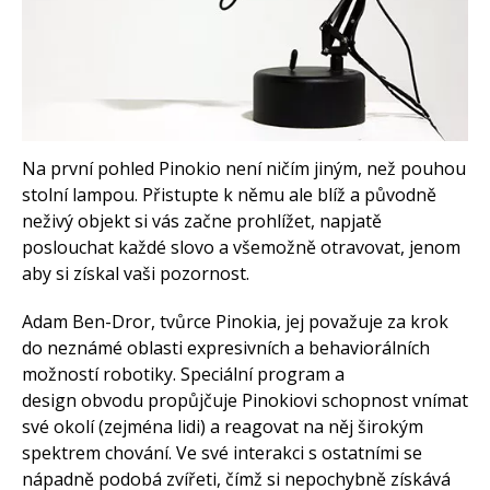
Arduino projekty
Arduino s Massimem Banzim
Arduino se Zbyškem Vodou
Arduino v příkladech
Arduino roboti
Tinylab
Makeblock
Micro:bit
Videa
Na první pohled Pinokio není ničím jiným, než pouhou
Koupit
stolní lampou. Přistupte k němu ale blíž a původně
neživý objekt si vás začne prohlížet, napjatě
poslouchat každé slovo a všemožně otravovat, jenom
aby si získal vaši pozornost.
Adam Ben-Dror, tvůrce Pinokia, jej považuje za krok
do neznámé oblasti expresivních a behaviorálních
možností robotiky. Speciální program a
design obvodu propůjčuje Pinokiovi schopnost vnímat
své okolí (zejména lidi) a reagovat na něj širokým
spektrem chování. Ve své interakci s ostatními se
nápadně podobá zvířeti, čímž si nepochybně získává