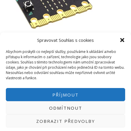
Spravovat Souhlas s cookies
Abychom poskytli co nejlepší služby, používáme k ukládání a/nebo
přístupu k informacím o zařízení, technologie jako jsou soubory
cookies. Souhlas s těmito technologiemi nám umožní zpracovávat
údaje, jako je chování při procházení nebo jedinečná ID na tomto webu.
Nesouhlas nebo odvolání souhlasu může nepříznivě ovlivnit určité
vlastnosti a funkce.
PŘÍJMOUT
ODMÍTNOUT
PŘIHLÁSIT SE
|
INFO@HWKITCHEN.CZ
ZOBRAZIT PŘEDVOLBY
BASTLÍRNU PROVOZUJE E-SHOP
HWKITCHEN.CZ
2014-2026