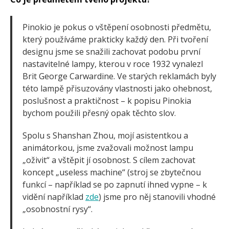
Pinokio je pokus o vštěpení osobnosti předmětu,
který používáme prakticky každý den. Při tvoření
designu jsme se snažili zachovat podobu první
nastavitelné lampy, kterou v roce 1932 vynalezl
Brit George Carwardine. Ve starých reklamách byly
této lampě přisuzovány vlastnosti jako ohebnost,
poslušnost a praktičnost – k popisu Pinokia
bychom použili přesný opak těchto slov.
Spolu s Shanshan Zhou, mojí asistentkou a
animátorkou, jsme zvažovali možnost lampu
„oživit“ a vštěpit jí osobnost. S cílem zachovat
koncept „useless machine“ (stroj se zbytečnou
funkcí – například se po zapnutí ihned vypne – k
vidění například
zde
) jsme pro něj stanovili vhodné
„osobnostní rysy“.