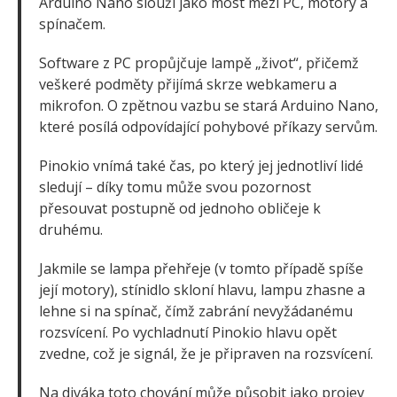
Arduino Nano slouží jako most mezi PC, motory a
spínačem.
Software z PC propůjčuje lampě „život“, přičemž
veškeré podměty přijímá skrze webkameru a
mikrofon. O zpětnou vazbu se stará Arduino Nano,
které posílá odpovídající pohybové příkazy servům.
Pinokio vnímá také čas, po který jej jednotliví lidé
sledují – díky tomu může svou pozornost
přesouvat postupně od jednoho obličeje k
druhému.
Jakmile se lampa přehřeje (v tomto případě spíše
její motory), stínidlo skloní hlavu, lampu zhasne a
lehne si na spínač, čímž zabrání nevyžádanému
rozsvícení. Po vychladnutí Pinokio hlavu opět
zvedne, což je signál, že je připraven na rozsvícení.
Na diváka toto chování může působit jako projev