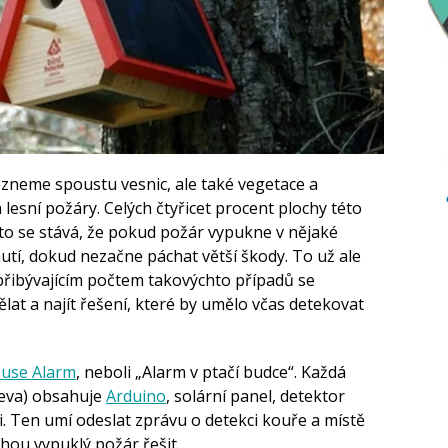
ezneme spoustu vesnic, ale také vegetace a
 lesní požáry. Celých čtyřicet procent plochy této
sto se stává, že pokud požár vypukne v nějaké
utí, dokud nezačne páchat větší škody. To už ale
přibývajícím počtem takovýchto případů se
lat a najít řešení, které by umělo včas detekovat
ouse Alarm
, neboli „Alarm v ptačí budce“. Každá
řeva) obsahuje
Arduino
, solární panel, detektor
i. Ten umí odeslat zprávu o detekci kouře a místě
hou vypuklý požár řešit.