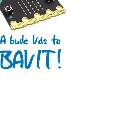
Makeblock
Micro:bit
Videa
Koupit