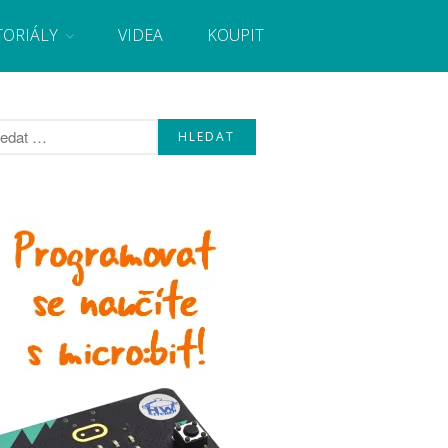
TORIÁLY
VIDEA
KOUPIT
, návody, novinky i tutoriály pro začátečníky i pro
Úvod
Fórum
Staré fórum
Články
Často kladené dotazy
O programování obecně
Vaše projekty
Co je to Arduino?
Začínáme s Arduinem
Arduino Software
Tutoriály
Arduino projekty
Arduino s Massimem Banzim
Arduino se Zbyškem Vodou
Arduino v příkladech
Arduino roboti
Tinylab