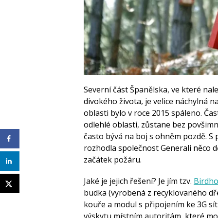
Severní část Španělska, ve které nal
divokého života, je velice náchylná na
oblasti bylo v roce 2015 spáleno. Ča
odlehlé oblasti, zůstane bez povšimn
často bývá na boj s ohněm pozdě. S 
rozhodla společnost Generali něco dě
začátek požáru.
Jaké je jejich řešení? Je jím tzv.
Birdh
budka (vyrobená z recyklovaného d
kouře a modul s připojením ke 3G sít
výskytu místním autoritám, které mo