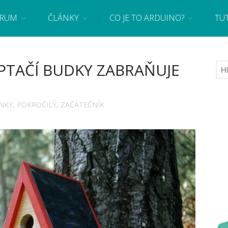
RUM
ČLÁNKY
CO JE TO ARDUINO?
TU
 se základy programování a elektroniky zábavnou formou! Arduino a microbit projekty
PTAČÍ BUDKY ZABRAŇUJE
NKY
,
POKROČILÝ
,
ZAČÁTEČNÍK