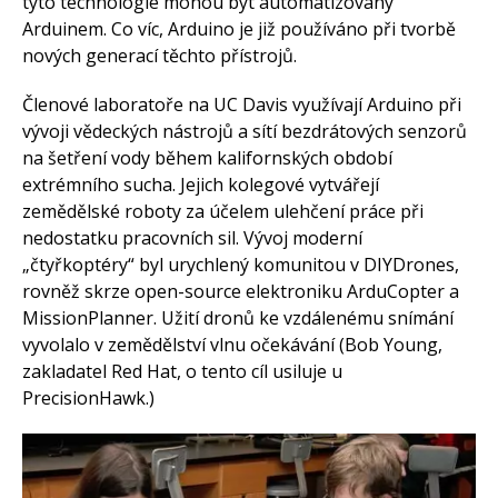
tyto technologie mohou být automatizovány
Arduinem. Co víc, Arduino je již používáno při tvorbě
nových generací těchto přístrojů.
Členové laboratoře na UC Davis využívají Arduino při
vývoji vědeckých nástrojů a sítí bezdrátových senzorů
na šetření vody během kalifornských období
extrémního sucha. Jejich kolegové vytvářejí
zemědělské roboty za účelem ulehčení práce při
nedostatku pracovních sil. Vývoj moderní
„čtyřkoptéry“ byl urychlený komunitou v DIYDrones,
rovněž skrze open-source elektroniku ArduCopter a
MissionPlanner. Užití dronů ke vzdálenému snímání
vyvolalo v zemědělství vlnu očekávání (Bob Young,
zakladatel Red Hat, o tento cíl usiluje u
PrecisionHawk.)