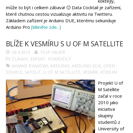
Tinylab
koktejly,
Makeblock
může to být i celkem zábava! 🙂 Data Cocktail je zařízení,
Micro:bit
které chutnou cestou vizualizuje aktivitu na Twitteru.
Videa
Základem zařízení je Arduino DUE, kterému sekunduje
Koupit
Arduino Pro
[klikněte zde...]
BLÍŽE K VESMÍRU S U OF M SATELLITE
29.4.2015
FILIP HAUER
ČLÁNKY
,
EXPERT
,
POKROČILÝ
AHMAD BYAGOWI
,
ARDUINO
,
ARDUINO DUE
,
OPEN
SOURCE
,
SATELIT
,
U OF M SATELLITE
,
VESMÍR
,
VÝZKUM
Projekt U of
M Satellite
začal v roce
2010 jako
iniciativa
skupiny
studentů z
University of