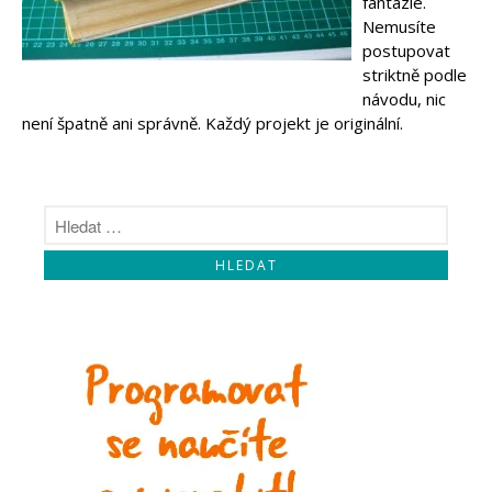
fantazie.
Makeblock
Micro:bit
Nemusíte
Videa
postupovat
striktně podle
Koupit
návodu, nic
není špatně ani správně. Každý projekt je originální.