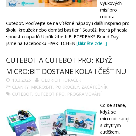
Tinylab
výukových
Makeblock
misí pro
Micro:bit
robota
Videa
Cutebot. Podívejte se na vítězné nápady i další inspiraci pro
Koupit
školu, kroužek nebo domácí bastlení. Soutěž, která přinesla
spoustu nápadů U příležitosti ELECFREAKS Brand Day
jsme na Facebooku HWKITCHEN
[klikněte zde...]
CUTEBOT A CUTEBOT PRO: KDYŽ
MICRO:BIT DOSTANE KOLA I ČEŠTINU
10.3.2026
OLDŘICH HORÁČEK
ČLÁNKY
,
MICRO:BIT
,
POKROČILÝ
,
ZAČÁTEČNÍK
CUTEBOT
,
CUTEBOT PRO
,
PROGRAMOVÁNÍ
Co se stane,
když se
micro:bit spojí
s chytrým
autíčkem,