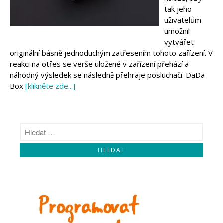
Makeblock
tak jeho
Micro:bit
uživatelům
Videa
umožnil
Koupit
vytvářet
originální básně jednoduchým zatřesením tohoto zařízení. V
reakci na otřes se verše uložené v zařízení přehází a
náhodný výsledek se následně přehraje posluchači. DaDa
Box
[klikněte zde...]