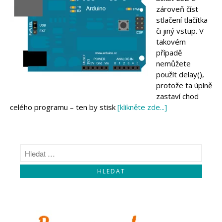
Makeblock
zároveň číst
Micro:bit
stlačení tlačítka
Videa
či jiný vstup. V
Koupit
takovém
případě
nemůžete
použít delay(),
protože ta úplně
zastaví chod
celého programu – ten by stisk
[klikněte zde...]