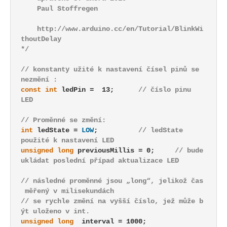
    Paul Stoffregen
    http://www.arduino.cc/en/Tutorial/BlinkWi
thoutDelay
*/
// konstanty užité k nastavení čísel pinů se 
nezmění :
const
int
 ledPin =  13;      
// číslo pinu 
LED
// Proměnné se změní:
int
 ledState = 
LOW
;          
// ledState 
použité k nastavení LED
unsigned long
 previousMillis = 0;     
// bude 
ukládat poslední případ aktualizace LED
// následné proměnné jsou „long“, jelikož čas
 měřený v milisekundách
// se rychle změní na vyšší číslo, jež může b
ýt uloženo v int. 
unsigned long
  interval = 1000; 