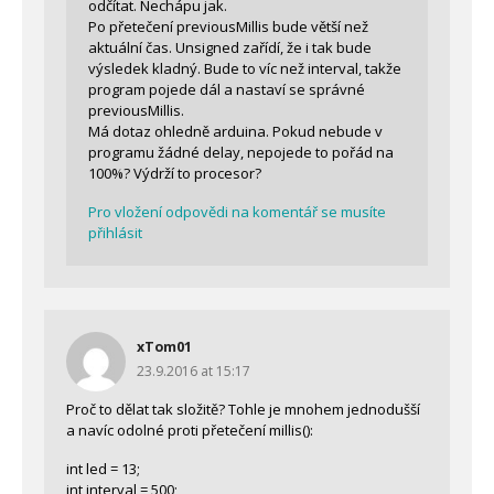
odčítat. Nechápu jak.
Po přetečení previousMillis bude větší než
aktuální čas. Unsigned zařídí, že i tak bude
výsledek kladný. Bude to víc než interval, takže
program pojede dál a nastaví se správné
previousMillis.
Má dotaz ohledně arduina. Pokud nebude v
programu žádné delay, nepojede to pořád na
100%? Výdrží to procesor?
Pro vložení odpovědi na komentář se musíte
přihlásit
xTom01
23.9.2016 at 15:17
Proč to dělat tak složitě? Tohle je mnohem jednodušší
a navíc odolné proti přetečení millis():
int led = 13;
int interval = 500;