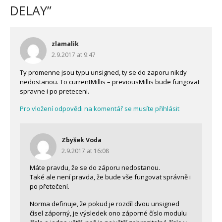
DELAY
”
zlamalik
2.9.2017 at 9:47
Ty promenne jsou typu unsigned, ty se do zaporu nikdy
nedostanou. To currentMillis – previousMillis bude fungovat
spravne i po preteceni.
Pro vložení odpovědi na komentář se musíte přihlásit
Zbyšek Voda
2.9.2017 at 16:08
Máte pravdu, že se do záporu nedostanou.
Také ale není pravda, že bude vše fungovat správně i
po přetečení.
Norma definuje, že pokud je rozdíl dvou unsigned
čísel záporný, je výsledek ono záporné číslo modulu