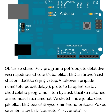
Co je to Arduino?
Začínáme s Arduinem
Arduino Software
Tutoriály
Arduino projekty
Arduino s Massimem Banzim
Arduino se Zbyškem Vodou
Arduino v příkladech
Arduino roboti
Tinylab
Makeblock
Micro:bit
Videa
Koupit
Občas se stane, že v programu potřebujete dělat dvě
věci najednou. Chcete třeba blikat LED a zároveň číst
stlačení tlačítka či jiný vstup. V takovém případě
nemůžete použít delay(), protože ta úplně zastaví
chod celého programu – ten by stisk tlačítka nakonec
ani nemusel zaznamenat. Ve sketchi níže je ukázáno,
jak blkat LED bez užití výše zmíněného příkazu. Pokud
se změní stav LED (zapnuto <-> vypnuto), je