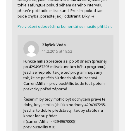
tohle zafunguje pokud během daného intervalu
přeteče počítadlo milisekund. Prosím, pokud tam
bude chyba, poraďte jak jí odstranit. Díky :-).
Pro vložení odpovědi na komentář se musíte přihlásit
Zbyšek Voda
11.2.2015 at 19:52
Funkce millis() přeteče asi po 50 dnech (přesněji
po 4294967295 milisekundách běhu programu).
Jestli se nepletu, tak je teď program napsaný
tak, že se po těch 50 dnech blikání zastaví.
CurrentMillis – previousMillis bude totiž potom
prakticky pořád záporné.
Řešením by tedy mohlo být odchycení právě té
doby, kdy je millis() blízko hodnoty 4294967295.
Jestli si to dobře představuji, tak by stačilo na
konec loopu přidat
if(currentMillis > 4294967000){
previousMillis = 0;