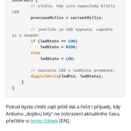
interval) {

// uložte, kdy jste naposledy blikli 
LED
        previousMillis = currentMillis;

// jestliže je LED vypnutá, zapněte 
ji a naopak:
if
 (ledState == 
LOW
)

            ledState = 
HIGH
;

else
            ledState = 
LOW
;

// nastavte LED s ledState proměnné:
digitalWrite
(ledPin, ledState);

    }

}

Pokud byste chtěli zajít ještě dál a řešit i případy, kdy
Arduinu „dojdou bity“ na zobrazení aktuálního času,
přečtěte si
tento článek
[EN].