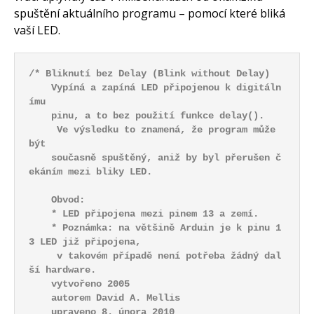
spuštění aktuálního programu – pomocí které bliká
vaší LED.
/* Bliknutí bez Delay (Blink without Delay)
    Vypíná a zapíná LED připojenou k digitáln
ímu
    pinu, a to bez použití funkce delay(). 
     Ve výsledku to znamená, že program může 
být 
    současně spuštěný, aniž by byl přerušen č
ekáním mezi bliky LED.
    Obvod:
    * LED připojena mezi pinem 13 a zemí.
    * Poznámka: na většině Arduin je k pinu 1
3 LED již připojena,
     v takovém případě není potřeba žádný dal
ší hardware.
    vytvořeno 2005
    autorem David A. Mellis
    upraveno 8. února 2010