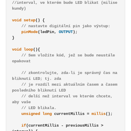
//interval, ve kterém bude LED blikat (milise
kundy)
void
setup
() {

// nastavte digitální pin jako výstup:
pinMode
(ledPin, 
OUTPUT
);

}

void
loop
(){

// Sem vložíte kód, jež se bude neustále 
opakovat
// zkontrolujte, zda-li je správný čas na 
bliknutí LED; tj. zda
// je rozdíl mezi aktuálním časem a časem 
posledního bliknutí LED
// delší než interval ve kterém chcete, 
aby vaše
// LED blikala.
unsigned
long
 currentMillis = 
millis
();

if
(currentMillis - previousMillis > 