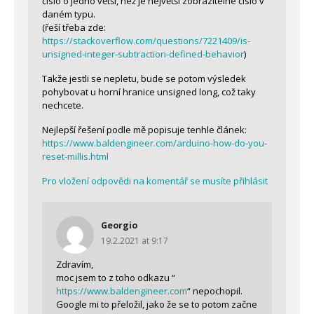
číslo o jedno větší, než je největší zobrazitelné číslo v
daném typu.
(řeší třeba zde:
https://stackoverflow.com/questions/7221409/is-
unsigned-integer-subtraction-defined-behavior
)
Takže jestli se nepletu, bude se potom výsledek
pohybovat u horní hranice unsigned long, což taky
nechcete.
Nejlepší řešení podle mě popisuje tenhle článek:
https://www.baldengineer.com/arduino-how-do-you-
reset-millis.html
Pro vložení odpovědi na komentář se musíte přihlásit
Georgio
19.2.2021 at 9:17
Zdravím,
moc jsem to z toho odkazu “
https://www.baldengineer.com
“ nepochopil.
Google mi to přeložil, jako že se to potom začne