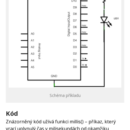
Schéma příkladu
Kód
Znázorněný kód užívá funkci millis() – příkaz, který
vrací uplynulý čas v milisekundách od okamžiku