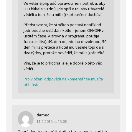
Ve většině případů opravdu není potřeba, aby
LED blikala 50 dnů. Jde spíš o to, aby uživatelé
věděli o tom, že u millis() k přetečení dochází.
Představte si, že si někdo postaví například
jednoduché ovládání kotle – jenom ON/OFF v
určitém čase. A zrovna v programu použije
funkci millis(). 49. den odjede na dovolenou, 50.
den millis přeteče a kotel mu vesele topí další
dva týdny, protože nevěděl, že millis() přetéká.
Vím, že je to prkotina, ale je dobré o této věci
vědět…
Pro vložení odpovědi na komentář se musíte
přihlásit
damec
11.2.2015 at 15:03
Dobrý den, jsem začátečník a tak mi není jasné jak