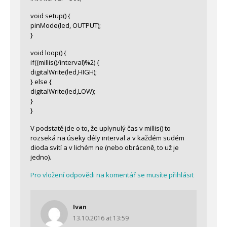
void setup() {
pinMode(led, OUTPUT);
}
void loop() {
if((millis()/interval)%2) {
digitalWrite(led,HIGH);
} else {
digitalWrite(led,LOW);
}
}
V podstatě jde o to, že uplynulý čas v millis() to
rozseká na úseky dély interval a v každém sudém
dioda svítí a v lichém ne (nebo obráceně, to už je
jedno).
Pro vložení odpovědi na komentář se musíte přihlásit
Ivan
13.10.2016 at 13:59