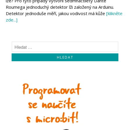
lže? Pro tyto případy vytvořil sedmnáctiletý Dante
Makeblock
Micro:bit
Roumega jednoduchý detektor lži založený na Arduinu.
Videa
Detektor jednoduše měří, jakou vodivost má kůže
[klikněte
zde...]
Koupit