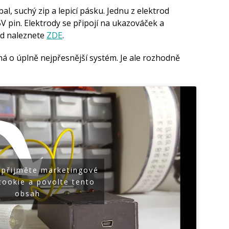
l, suchý zip a lepicí pásku. Jednu z elektrod
5V pin. Elektrody se připojí na ukazováček a
ód naleznete
ZDE
.
ná o úplně nejpřesnější systém. Je ale rozhodně
 přijměte marketingové
cookie a povolte tento
obsah