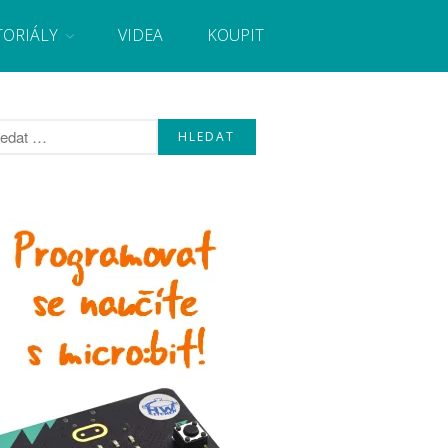
TORIÁLY
VIDEA
KOUPIT
, návody, novinky i tutoriály pro začátečníky i pro
Úvod
Fórum
Staré fórum
Články
Často kladené dotazy
O programování obecně
Vaše projekty
Co je to Arduino?
Začínáme s Arduinem
Arduino Software
Tutoriály
Arduino projekty
Arduino s Massimem Banzim
Arduino se Zbyškem Vodou
Arduino v příkladech
Arduino roboti