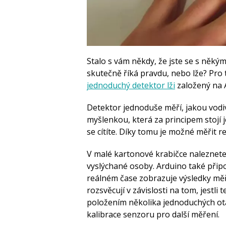
Stalo s vám někdy, že jste se s někým 
skutečně říká pravdu, nebo lže? Pro
jednoduchý detektor lži
založený na 
Detektor jednoduše měří, jakou vodi
myšlenkou, která za principem stojí j
se cítíte. Díky tomu je možné měřit r
V malé kartonové krabičce naleznete 
vyslýchané osoby. Arduino také připo
reálném čase zobrazuje výsledky měře
rozsvěcují v závislosti na tom, jestli 
položením několika jednoduchých ot
kalibrace senzoru pro další měření.