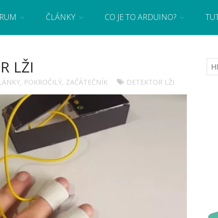
RUM
ČLÁNKY
CO JE TO ARDUINO?
TU
 se základy programování a elektroniky zábavnou formou! Arduino a microbit projekty
 LŽI
LÁNKY
,
POKROČILÝ
,
ZAČÁTEČNÍK
DETEKTOR LŽI