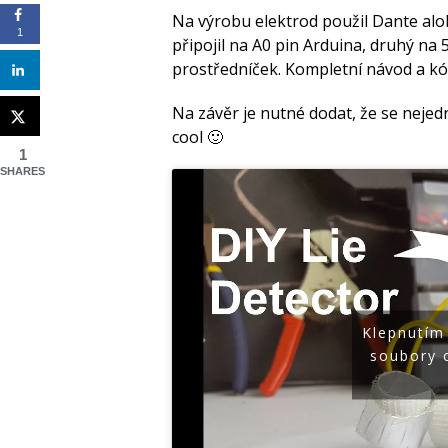
Na výrobu elektrod použil Dante aloba
1
připojil na A0 pin Arduina, druhý na 
prostředníček. Kompletní návod a k
Na závěr je nutné dodat, že se nejed
cool 🙂
1
SHARES
Klepnutím
soubory 