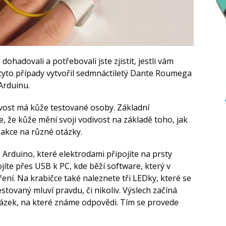
dohadovali a potřebovali jste zjistit, jestli vám
 tyto případy vytvořil sedmnáctiletý Dante Roumega
Arduinu.
vost má kůže testované osoby. Základní
e, že kůže mění svoji vodivost na základě toho, jak
eakce na různé otázky.
Arduino, které elektrodami připojíte na prsty
jíte přes USB k PC, kde běží software, který v
ní. Na krabičce také naleznete tři LEDky, které se
testovaný mluví pravdu, či nikoliv. Výslech začíná
ázek, na které známe odpovědi. Tím se provede