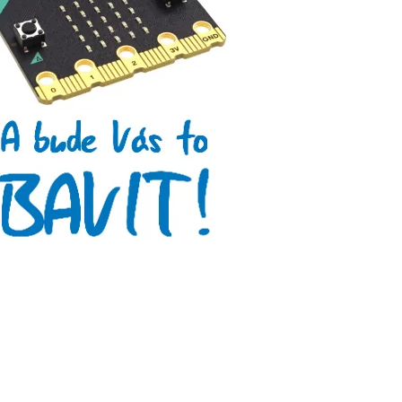
Tinylab
Makeblock
Micro:bit
Videa
Koupit