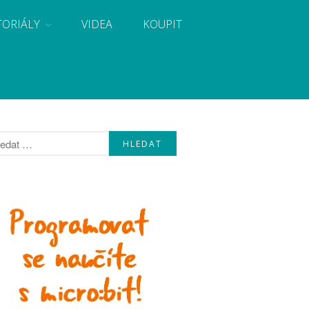
TORIÁLY
VIDEA
KOUPIT
, návody, novinky i tutoriály pro začátečníky i pro
Úvod
Fórum
Staré fórum
Články
Často kladené dotazy
O programování obecně
Vaše projekty
Co je to Arduino?
Začínáme s Arduinem
Arduino Software
Tutoriály
Arduino projekty
Arduino s Massimem Banzim
Arduino se Zbyškem Vodou
Arduino v příkladech
Arduino roboti
Tinylab
Makeblock