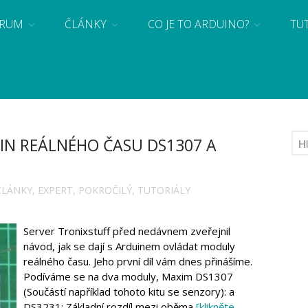
RUM
ČLÁNKY
CO JE TO ARDUINO?
TU
 se základy programování a elektroniky zábavnou formou! Arduino a microbit projekty
DIN REÁLNÉHO ČASU DS1307 A
ČLÁNKY
,
EXPERT
,
POKROČILÝ
,
TUTORIÁLY
Server Tronixstuff před nedávnem zveřejnil
návod, jak se dají s Arduinem ovládat moduly
reálného času. Jeho první díl vám dnes přinášíme.
Podíváme se na dva moduly, Maxim DS1307
(Součástí například tohoto kitu se senzory): a
DS3231: Základní rozdíl mezi oběma
[klikněte