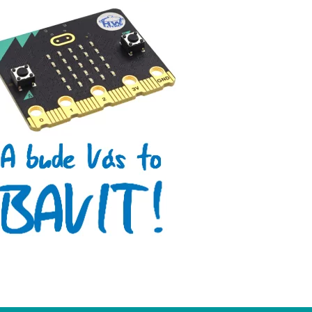
Micro:bit
Videa
Koupit