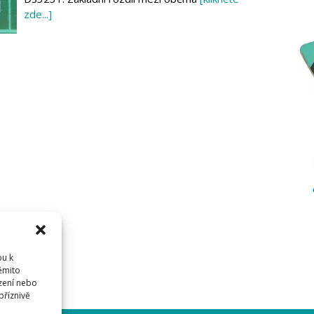
zde...]
pu k
těmito
zení nebo
příznivě