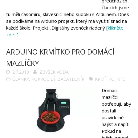
předchozích
Arduino se Zbyškem Vodou
článcích jsme
Arduino v příkladech
Arduino roboti
tu měli časomíru, klávesnici nebo sudoku s Arduinem. Dnes
Tinylab
se podíváme na Arduino projekt, který má využití snad na
Makeblock
každé škole. Projekt „Digitálny zvonček riadený
[klikněte
Micro:bit
zde...]
Videa
Koupit
ARDUINO KRMÍTKO PRO DOMÁCÍ
MAZLÍČKY
2.7.2019
ZBYŠEK VODA
ČLÁNKY
,
POKROČILÝ
,
ZAČÁTEČNÍK
KRMÍTKO
,
RTC
Domácí
mazlíčci
potřebují, aby
dostali
pravidelně
najíst a napít.
Pokud na
jejich krmení