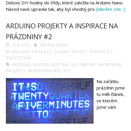
Debois DIY hodiny do třídy, které založila na Arduino Nano.
Návod navíc upravila tak, aby byl vhodný pro
[klikněte zde...]
ARDUINO PROJEKTY A INSPIRACE NA
PRÁZDNINY #2
27.8.2015
ZBYŠEK VODA
ARDUINO PROJEKTY
,
ČLÁNKY
,
EXPERT
,
POKROČILÝ
,
ZAČÁTEČNÍK
ARDUINO
,
HODINY
,
KOSTKA
,
LED
,
MATRIX
,
MICROVIEW
,
PROJEKTY
,
RAINBOWDUINO
,
RTC
Na začátku
prázdnin jsme
tu měli článek,
ve kterém
jsme vám