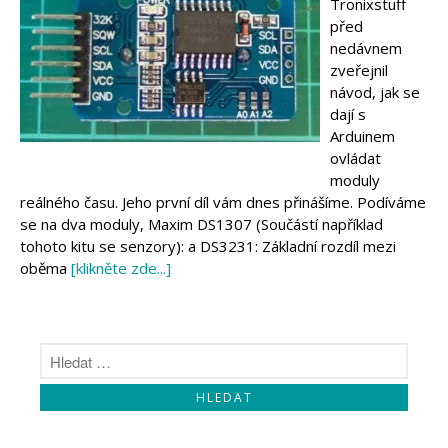
Tronixstuff
před
nedávnem
zveřejnil
návod, jak se
dají s
Arduinem
ovládat
moduly
reálného času. Jeho první díl vám dnes přinášíme. Podíváme
se na dva moduly, Maxim DS1307 (Součástí například
tohoto kitu se senzory): a DS3231: Základní rozdíl mezi
oběma
[klikněte zde...]