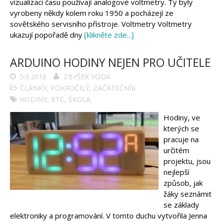
vizualizaci času používají analogové voltmetry. Ty byly
vyrobeny někdy kolem roku 1950 a pocházejí ze
sovětského servisního přístroje. Voltmetry Voltmetry
ukazují popořadě dny
[klikněte zde...]
ARDUINO HODINY NEJEN PRO UČITELE
5.9.2016
ZBYŠEK VODA
ČLÁNKY
,
POKROČILÝ
,
ZAČÁTEČNÍK
HODINY
,
RTC
,
ŠKOLA
Hodiny, ve
kterých se
pracuje na
určitém
projektu, jsou
nejlepší
způsob, jak
žáky seznámit
se základy
elektroniky a programování. V tomto duchu vytvořila Jenna