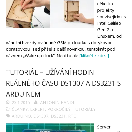
několika
projekty
souvisejícími s
Intel Galileo
Gen 2 a
Linuxem, od
vánoční hvězdy ovládané GSM po loutku s dotykovou
obrazovkou. Teď přišel s další novinkou, tentokrát pod
názvem „Wake up clock“. Není to ale
[klikněte zde...]
TUTORIÁL – UŽÍVÁNÍ HODIN
REÁLNÉHO ČASU DS1307 A DS3231 S
ARDUINEM
23.1.2015
ANTONÍN HANDL
ČLÁNKY
,
EXPERT
,
POKROČILÝ
,
TUTORIÁLY
ARDUINO
,
DS1307
,
DS3231
,
RTC
Server