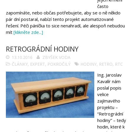
často
zapomínáte, nebo občas potřebujete, aby se o ně někdo
pár dní postaral, nabízí tento projekt automatizované
řešení. Péči páníčka to sice nenahradí, ale alespoň nebudou
mít
[klikněte zde...]
RETROGRÁDNÍ HODINY
13.10.2016
ZBYŠEK VODA
ČLÁNKY
,
EXPERT
,
POKROČILÝ
HODINY
,
RETRO
,
RTC
Ing. Jaroslav
Kavalír nám
poslal popis
velice
zajímavého
projektu –
“Retrográdní
hodiny” – tedy
hodin, které k