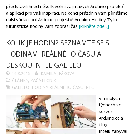
představili hned několik velmi zajímavých Arduino projektů
a aplikací pro vaši inspiraci. Na konci prázdnin vám přinášíme
další várku cool Arduino projektů! Arduino Hodiny Tyto
futuristické hodiny vám zobrazí čas
[klikněte zde...]
KOLIK JE HODIN? SEZNAMTE SE S
HODINAMI REÁLNÉHO ČASU A
DESKOU INTEL GALILEO
16.3.2015
KAMILA JEŽKOVÁ
ČLÁNKY
,
ZAČÁTEČNÍK
GALILEO
,
HODINY REÁLNÉHO ČASU
,
RTC
V minulých
týdnech se
server
Arduino.cc a
blog
Intelu zabýval