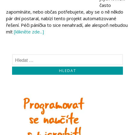
Makeblock
často
Micro:bit
zapomínáte, nebo občas potřebujete, aby se o ně někdo
Videa
pár dní postaral, nabízí tento projekt automatizované
Koupit
řešení. Péči páníčka to sice nenahradí, ale alespoň nebudou
mít
[klikněte zde...]