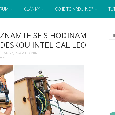
RUM
ČLÁNKY
CO JE TO ARDUINO?
TU
 se základy programování a elektroniky zábavnou formou! Arduino a microbit projekty
SEZNAMTE SE S HODINAMI
DESKOU INTEL GALILEO
ČLÁNKY
,
ZAČÁTEČNÍK
TC