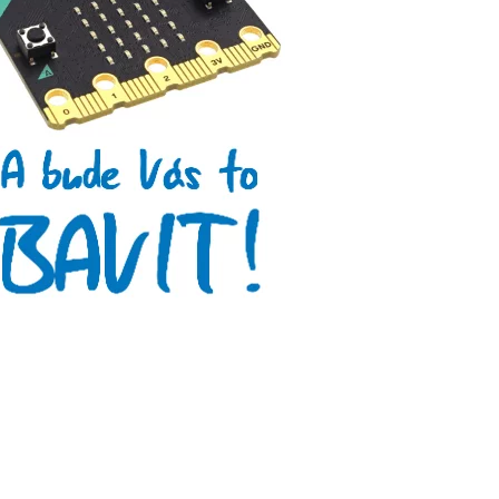
Arduino roboti
Tinylab
Makeblock
Micro:bit
Videa
Koupit