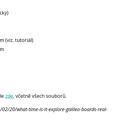
cký)
(viz. tutoriál)
em
ále
zde
, včetně všech souborů.
/02/20/what-time-is-it-explore-galileo-boards-real-