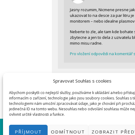
Jasny rozumim, Nicmene presne jak p
ukazovat to na desce za par litru je 
monitorem – nebo idealne plasmovo
Neberte to zle, ale tam kde bohate
zbytecne a jen to dela z uzivatelu bl
mimo misu radne.
Pro vložení odpovědi na komentář s
Spravovat Souhlas s cookies
Napsat komentář
Abychom poskytli co nejlepší služby, používáme k ukládání a/nebo přístu
Pro přidávání komentářů se musíte n
informacím o zařízení, technologie jako jsou soubory cookies. Souhlas s 
technologiemi nám umožní zpracovávat údaje, jako je chování při prochá
jedinečná ID na tomto webu. Nesouhlas nebo odvolání souhlasu může ne
ovlivnit určité vlastnosti a funkce.
PŘIHLÁSIT SE
|
INFO@HWKITCH
PŘÍJMOUT
ODMÍTNOUT
ZOBRAZIT PŘE