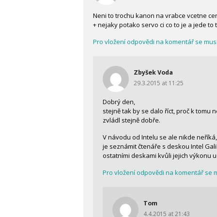
Neni to trochu kanon na vrabce vcetne ceny 
+ nejaky potako servo ci co to je a jede to
Pro vložení odpovědi na komentář se musít
Zbyšek Voda
29.3.2015 at 11:25
Dobrý den,
stejně tak by se dalo říct, proč k tomu 
zvládl stejně dobře.
V návodu od Intelu se ale nikde neříká, ž
je seznámit čtenáře s deskou Intel Gali
ostatními deskami kvůli jejich výkonu u
Pro vložení odpovědi na komentář se mu
Tom
4.4.2015 at 21:43