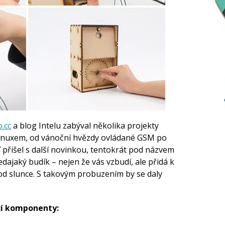
.cc
a blog Intelu zabýval několika projekty
a Linuxem, od vánoční hvězdy ovládané GSM po
přišel s další novinkou, tentokrát pod názvem
 ledajaký budík – nejen že vás vzbudí, ale přidá k
hod slunce. S takovým probuzením by se daly
ící komponenty: