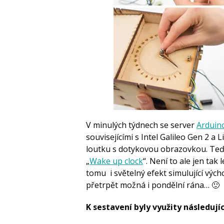
V minulých týdnech se server
Arduino
souvisejícími s Intel Galileo Gen 2 
loutku s dotykovou obrazovkou. Teď 
„
Wake up clock
“. Není to ale jen tak
tomu i světelný efekt simulující výc
přetrpět možná i pondělní rána… 🙂
K sestavení byly využity následuj