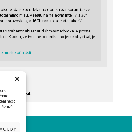
isete, da se to udelat na cipu za par korun, takze
total mimo misu. V realu na nejakym intel i7, s 30″
u obrazovkou, a 16Gb ram to udelate take 🙂
 staci trabant nabizet audi/bmw/medvidka je proste
bce. K tomu, ze intel neco nerika, no jeste aby rikal, je
e musíte přihlásit
pu k
ejdříve
přihlásit
.
těmito
zení nebo
příznivě
EN.CZ
DVOLBY