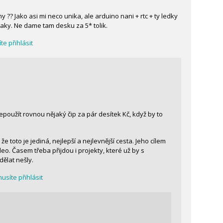
?? Jako asi mi neco unika, ale arduino nani + rtc + ty ledky
 taky. Ne dame tam desku za 5* tolik.
e přihlásit
nepoužít rovnou nějaký čip za pár desítek Kč, když by to
e toto je jediná, nejlepší a nejlevnější cesta. Jeho cílem
leo. Časem třeba přijdou i projekty, které už by s
dělat nešly.
síte přihlásit