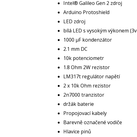
Intel® Galileo Gen 2 zdroj
Arduino Protoshield
LED zdroj
bílá LED s vysokým výkonem (3
1000 μF kondenzátor
2.1 mm DC
10k potenciometr
1.8 Ohm 2W rezistor
LM317t regulátor napětí
2 x 10k Ohm rezistor
2n7000 tranzistor
držák baterie
Propojovací kabely
Barevně označené vodiče
Hlavice pinů