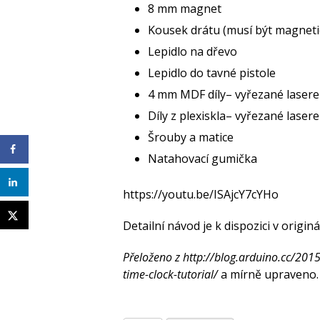
8 mm magnet
Kousek drátu (musí být magneti
Lepidlo na dřevo
Lepidlo do tavné pistole
4 mm MDF díly– vyřezané laserem 
Díly z plexiskla– vyřezané laser
Šrouby a matice
Natahovací gumička
https://youtu.be/ISAjcY7cYHo
Detailní návod je k dispozici v origin
Přeloženo z http://blog.arduino.cc/2015
time-clock-tutorial/
a mírně upraveno.