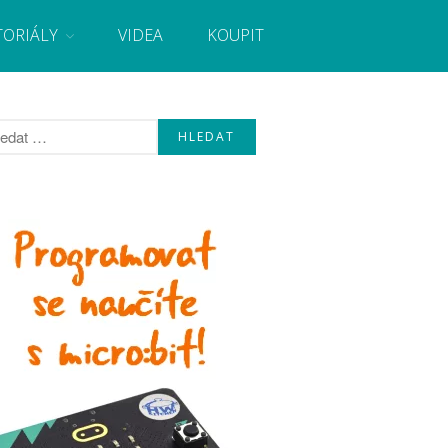
TORIÁLY
VIDEA
KOUPIT
, návody, novinky i tutoriály pro začátečníky i pro
Úvod
Fórum
Staré fórum
Články
Často kladené dotazy
O programování obecně
Vaše projekty
Co je to Arduino?
Začínáme s Arduinem
Arduino Software
Tutoriály
Arduino projekty
Arduino s Massimem Banzim
Arduino se Zbyškem Vodou
Arduino v příkladech