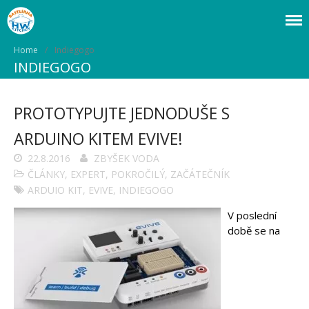
Webový magazín o bastlení a tvoření. Naučte se základy programování a
Bastlírna HWKITCHEN
elektroniky zábavnou formou! Arduino a microbit projekty, návody,
Home
/
Indiegogo
novinky i tutoriály pro začátečníky i pro pokročilé!
Úvod
INDIEGOGO
Fórum
Staré fórum
PROTOTYPUJTE JEDNODUŠE S
Články
ARDUINO KITEM EVIVE!
Často kladené dotazy
O programování obecně
22.8.2016
ZBYŠEK VODA
Vaše projekty
ČLÁNKY
,
EXPERT
,
POKROČILÝ
,
ZAČÁTEČNÍK
Co je to Arduino?
ARDUIO KIT
,
EVIVE
,
INDIEGOGO
Začínáme s Arduinem
Arduino Software
V poslední
Tutoriály
době se na
Arduino projekty
Arduino s Massimem Banzim
Arduino se Zbyškem Vodou
Arduino v příkladech
Arduino roboti
Tinylab