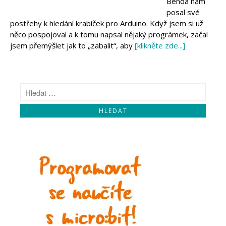
Benda nám
Makeblock
Micro:bit
posal své
Videa
postřehy k hledání krabiček pro Arduino. Když jsem si už
něco pospojoval a k tomu napsal nějaký prográmek, začal
Koupit
jsem přemýšlet jak to „zabalit“, aby
[klikněte zde...]