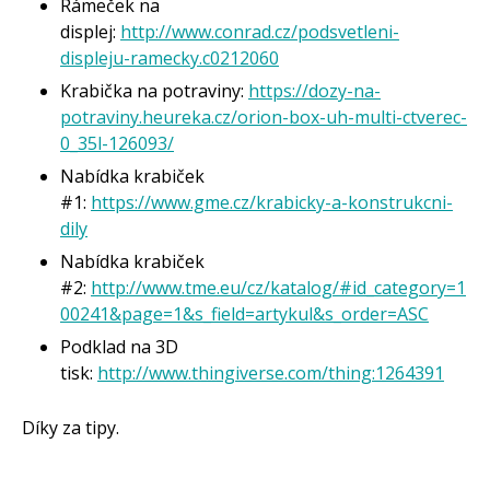
Rámeček na
displej:
http://www.conrad.cz/podsvetleni-
displeju-ramecky.c0212060
Krabička na potraviny:
https://dozy-na-
potraviny.heureka.cz/orion-box-uh-multi-ctverec-
0_35l-126093/
Nabídka krabiček
#1:
https://www.gme.cz/krabicky-a-konstrukcni-
dily
Nabídka krabiček
#2:
http://www.tme.eu/cz/katalog/#id_category=1
00241&page=1&s_field=artykul&s_order=ASC
Podklad na 3D
tisk:
http://www.thingiverse.com/thing:1264391
Díky za tipy.