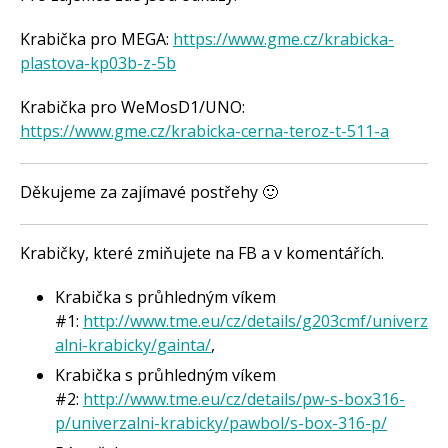
Krabička pro MEGA:
https://www.gme.cz/krabicka-
plastova-kp03b-z-5b
Krabička pro WeMosD1/UNO:
https://www.gme.cz/krabicka-cerna-teroz-t-511-a
Děkujeme za zajímavé postřehy 🙂
Krabičky, které zmiňujete na FB a v komentářích.
Krabička s průhledným víkem
#1:
http://www.tme.eu/cz/details/g203cmf/univerz
alni-krabicky/gainta/
,
Krabička s průhledným víkem
#2:
http://www.tme.eu/cz/details/pw-s-box316-
p/univerzalni-krabicky/pawbol/s-box-316-p/