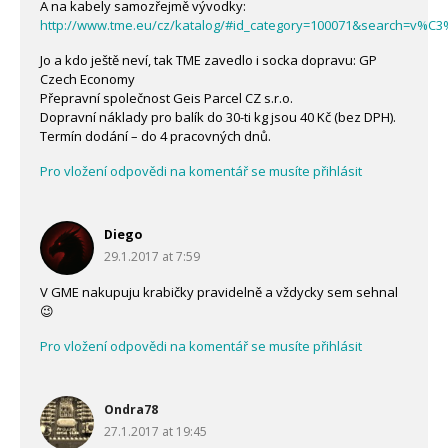
A na kabely samozřejmě vývodky:
http://www.tme.eu/cz/katalog/#id_category=100071&search=v%
Jo a kdo ještě neví, tak TME zavedlo i socka dopravu: GP
Czech Economy
Přepravní společnost Geis Parcel CZ s.r.o.
Dopravní náklady pro balík do 30-ti kg jsou 40 Kč (bez DPH).
Termín dodání – do 4 pracovných dnů.
Pro vložení odpovědi na komentář se musíte přihlásit
Diego
29.1.2017 at 7:59
V GME nakupuju krabičky pravidelně a vždycky sem sehnal
😉
Pro vložení odpovědi na komentář se musíte přihlásit
Ondra78
27.1.2017 at 19:45