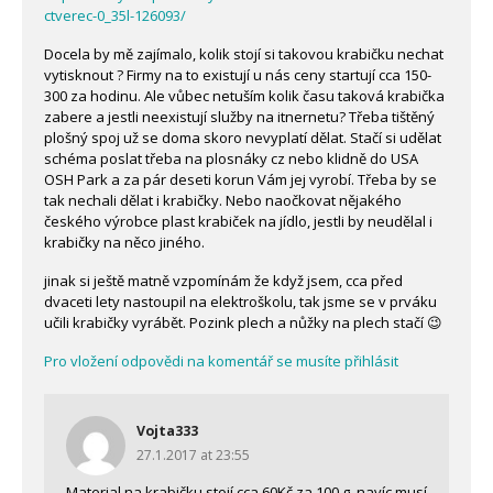
ctverec-0_35l-126093/
Docela by mě zajímalo, kolik stojí si takovou krabičku nechat
vytisknout ? Firmy na to existují u nás ceny startují cca 150-
300 za hodinu. Ale vůbec netuším kolik času taková krabička
zabere a jestli neexistují služby na itnernetu? Třeba tištěný
plošný spoj už se doma skoro nevyplatí dělat. Stačí si udělat
schéma poslat třeba na plosnáky cz nebo klidně do USA
OSH Park a za pár deseti korun Vám jej vyrobí. Třeba by se
tak nechali dělat i krabičky. Nebo naočkovat nějakého
českého výrobce plast krabiček na jídlo, jestli by neudělal i
krabičky na něco jiného.
jinak si ještě matně vzpomínám že když jsem, cca před
dvaceti lety nastoupil na elektroškolu, tak jsme se v prváku
učili krabičky vyrábět. Pozink plech a nůžky na plech stačí 😉
Pro vložení odpovědi na komentář se musíte přihlásit
Vojta333
27.1.2017 at 23:55
Material na krabičku stojí cca 60Kč za 100 g, navíc musí