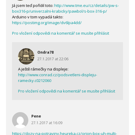
Já jsem teď pořídil toto:
http://www.tme.eu/cz/details/pw-s-
box316-p/univerzalni-krabicky/pawbol/s-box-316-p/
Arduino v tom vypadá takto:
https://postimg.org/image/dv6lpa4dd/
Pro vložení odpovědi na komentář se musíte přihlásit
Ondra78
27.1.2017 at 22:06
A ještě rámečky na displeje:
http://www.conrad.cz/podsvetleni-displeju-
ramecky.c0212060
Pro vložení odpovědi na komentář se musíte přihlásit
Pene
27.1.2017 at 16:09
https://dozy-na-potraviny.heureka.cz/orion-box-uh-multi-