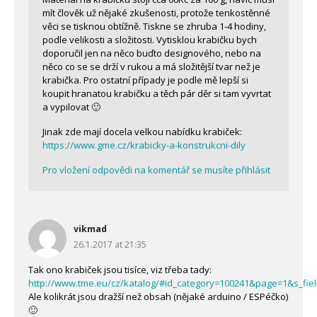
mít člověk už nějaké zkušenosti, protože tenkostěnné
věci se tisknou obtížně. Tiskne se zhruba 1-4 hodiny,
podle velikosti a složitosti. Vytisklou krabičku bych
doporučil jen na něco buďto designového, nebo na
něco co se se drží v rukou a má složitější tvar než je
krabička. Pro ostatní případy je podle mě lepší si
koupit hranatou krabičku a těch pár děr si tam vyvrtat
a vypilovat 🙂
Jinak zde mají docela velkou nabídku krabiček:
https://www.gme.cz/krabicky-a-konstrukcni-dily
Pro vložení odpovědi na komentář se musíte přihlásit
vikmad
26.1.2017 at 21:35
Tak ono krabiček jsou tisíce, viz třeba tady:
http://www.tme.eu/cz/katalog/#id_category=100241&page=1&s_fie
Ale kolikrát jsou dražší než obsah (nějaké arduino / ESPéčko)
🙂