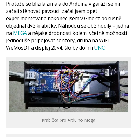
Protože se blížila zima a do Arduina v garáži se mi
začali stěhovat pavouci, začal jsem opět
experimentovat a nakonec jsem v Gme.cz pokusně
objednal dvě krabičky. Náhodou se obě hodily – jedna
na
MEGA
a nějaké drobnosti kolem, včetně možnosti
jednoduše připojovat senzory, druhá na WiFi
WeMosD1 a displej 20×4, šlo by do ní i
UNO
.
Krabička pro Arduino Mega