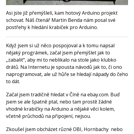
Arduino Software
Tutoriály
Asi jste již přemýšleli, kam hotový Arduino projekt
schovat. Náš čtenář Martin Benda nám posal své
Arduino projekty
Arduino s Massimem Banzim
postřehy k hledání krabiček pro Arduino.
Arduino se Zbyškem Vodou
Arduino v příkladech
Arduino roboti
Když jsem si už něco pospojoval a k tomu napsal
Tinylab
Makeblock
nějaký prográmek, začal jsem přemýšlet jak to
Micro:bit
„zabalit“, aby mi to neblikalo na stole jako klubko
Videa
drátů. Na Internetu je spousta návodů jak to, či ono
Koupit
naprogramovat, ale už hůře se hledají nápady do čeho
to dát.
Začal jsem tradičně hledat v Číně na ebay.com. Buď
jsem se ale špatně ptal, nebo tam prostě žádné
vhodné krabičky na Arduino a nějaké věci kolem,
včetně průchodů na připojení, nejsou.
Zkoušel jsem obcházet různé OBI, Hornbachy nebo