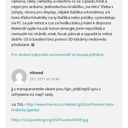
ramena, rámy, rámečky a všechno co se z plastu hodí a
nejen pro arduino. Jednoduchou krabičku „na míru“ třeba s
úchyty, otvory pro display, nějaké tlačítka a konektory a k
tomu třeba hmatníky na ty tlačítka nebo poťáky, vymodeluju
na PC za pár minut a cca za hoďku tisku ji mám k dispozici.
Materiál vyjde na pár korun (energie jsem nepočítal) a
nemusím nic shánět, vrtat, řezat, pilovat a vypadá to velice
dobře. Už si bastlení bez pomoci 3D tiskárny nedovedu
představit. 😀
Pro vložení odpovědi na komentář se musíte přihlásit
vikmad
29.1.2017 at 18:40
Jj s transparentním víkem jsou fajn, ještě lepší sjou s
úchytama viz např. tady:
za 150,-:
http://www.tme.eu/cz/details/g203cmf/univerzalni-
krabicky/gainta/
https://s24.postimg.org/sf475uumt/DONF.jpg