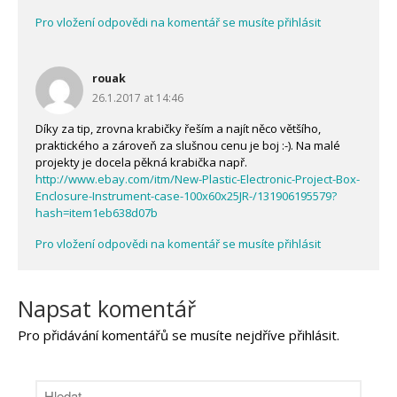
Pro vložení odpovědi na komentář se musíte přihlásit
rouak
26.1.2017 at 14:46
Díky za tip, zrovna krabičky řeším a najít něco většího,
praktického a zároveň za slušnou cenu je boj :-). Na malé
projekty je docela pěkná krabička např.
http://www.ebay.com/itm/New-Plastic-Electronic-Project-Box-
Enclosure-Instrument-case-100x60x25JR-/131906195579?
hash=item1eb638d07b
Pro vložení odpovědi na komentář se musíte přihlásit
Napsat komentář
Pro přidávání komentářů se musíte nejdříve
přihlásit
.