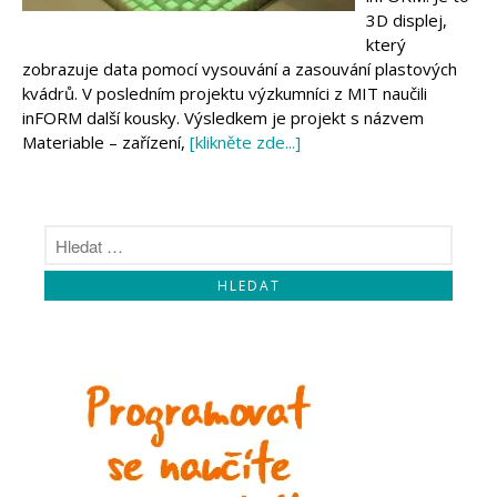
Makeblock
3D displej,
Micro:bit
který
Videa
zobrazuje data pomocí vysouvání a zasouvání plastových
Koupit
kvádrů. V posledním projektu výzkumníci z MIT naučili
inFORM další kousky. Výsledkem je projekt s názvem
Materiable – zařízení,
[klikněte zde...]