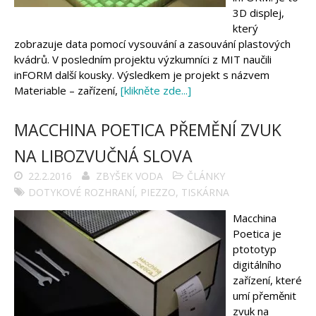
Tinylab
3D displej,
Makeblock
Micro:bit
který
Videa
zobrazuje data pomocí vysouvání a zasouvání plastových
kvádrů. V posledním projektu výzkumníci z MIT naučili
Koupit
inFORM další kousky. Výsledkem je projekt s názvem
Materiable – zařízení,
[klikněte zde...]
MACCHINA POETICA PŘEMĚNÍ ZVUK
NA LIBOZVUČNÁ SLOVA
22.2.2016
ZBYŠEK VODA
ČLÁNKY
DOTYKOVÉ ROZHRANÍ
,
PIEZZO
,
TISKÁRNA
Macchina
Poetica je
ptototyp
digitálního
zařízení, které
umí přeměnit
zvuk na