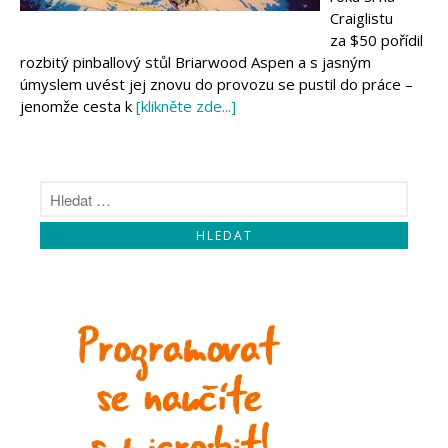
Makeblock
Craiglistu
Micro:bit
za $50 pořídil
Videa
rozbitý pinballový stůl Briarwood Aspen a s jasným
Koupit
úmyslem uvést jej znovu do provozu se pustil do práce –
jenomže cesta k
[klikněte zde...]