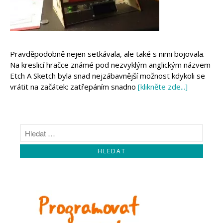
Makeblock
Micro:bit
Videa
Koupit
Pravděpodobně nejen setkávala, ale také s nimi bojovala.
Na kreslicí hračce známé pod nezvyklým anglickým názvem
Etch A Sketch byla snad nejzábavnější možnost kdykoli se
vrátit na začátek: zatřepáním snadno
[klikněte zde...]