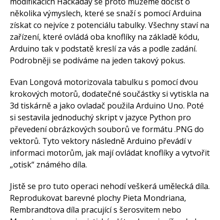
modifikacích Hackaday se proto můžeme dočíst o
několika výmyslech, které se snaží s pomocí Arduina
získat co nejvíce z potenciálu tabulky. Všechny staví na
zařízení, které ovládá oba knoflíky na základě kódu,
Arduino tak v podstatě kreslí za vás a podle zadání.
Podrobněji se podíváme na jeden takový pokus.
Evan Longová motorizovala tabulku s pomocí dvou
krokových motorů, dodatečné součástky si vytiskla na
3d tiskárně a jako ovladač použila Arduino Uno. Poté
si sestavila jednoduchý skript v jazyce Python pro
převedení obrázkových souborů ve formátu .PNG do
vektorů. Tyto vektory následně Arduino převádí v
informaci motorům, jak mají ovládat knoflíky a vytvořit
„otisk“ známého díla.
Jistě se pro tuto operaci nehodí veškerá umělecká díla.
Reprodukovat barevné plochy Pieta Mondriana,
Rembrandtova díla pracující s šerosvitem nebo