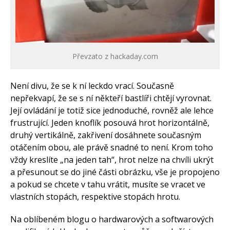
Převzato z hackaday.com
Není divu, že se k ní leckdo vrací. Současně
nepřekvapí, že se s ní někteří bastlíři chtějí vyrovnat.
Její ovládání je totiž sice jednoduché, rovněž ale lehce
frustrující. Jeden knoflík posouvá hrot horizontálně,
druhý vertikálně, zakřivení dosáhnete současným
otáčením obou, ale právě snadné to není. Krom toho
vždy kreslíte „na jeden tah“, hrot nelze na chvíli ukrýt
a přesunout se do jiné části obrázku, vše je propojeno
a pokud se chcete v tahu vrátit, musíte se vracet ve
vlastních stopách, respektive stopách hrotu.
Na oblíbeném blogu o hardwarových a softwarových