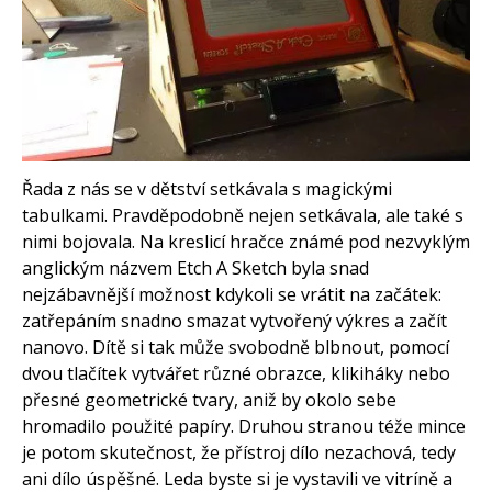
Arduino se Zbyškem Vodou
Arduino v příkladech
Arduino roboti
Tinylab
Makeblock
Micro:bit
Videa
Koupit
Řada z nás se v dětství setkávala s magickými
tabulkami. Pravděpodobně nejen setkávala, ale také s
nimi bojovala. Na kreslicí hračce známé pod nezvyklým
anglickým názvem Etch A Sketch byla snad
nejzábavnější možnost kdykoli se vrátit na začátek:
zatřepáním snadno smazat vytvořený výkres a začít
nanovo. Dítě si tak může svobodně blbnout, pomocí
dvou tlačítek vytvářet různé obrazce, klikiháky nebo
přesné geometrické tvary, aniž by okolo sebe
hromadilo použité papíry. Druhou stranou téže mince
je potom skutečnost, že přístroj dílo nezachová, tedy
ani dílo úspěšné. Leda byste si je vystavili ve vitríně a