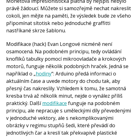
Monetova impresionistická plátna by nejspíš nebylo
právě žádoucí. Můžete si samozřejmě nechat nakreslit
cokoli, jen mějte na paměti, že výsledek bude ze všeho
připomínat sítotisk nebo jednoduché graffitti
nastříkané skrze šablonu.
Modifikace (hack) Evan Longové nicméně není
osamocená. Na podobném principu, tedy ovládání
knoflíků tabulky pomocí mikroovladače a krokových
motorů, funguje několik podobných hraček. Jedná se
například o „
hodiny
“: Arduino předá informaci o
aktuálním čase a uvede motory do chodu tak, aby
přesný čas nakreslily. Vzhledem k tomu, že samotná
kresba trvá až několik minut, nejde o vynález příliš
praktický. Další
modifikace
funguje na podobném
principu, ale nepracuje s uměleckými díly převedenými
v jednoduché vektory, ale s nekomplikovanými
obrázky v regimu stupňů šedi, které převádí do
jednotlivých čar a kreslí tak překvapivě plastické