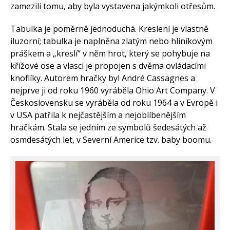
zamezili tomu, aby byla vystavena jakýmkoli otřesům.
Tabulka je poměrně jednoduchá. Kreslení je vlastně
iluzorní; tabulka je naplněna zlatým nebo hliníkovým
práškem a „kreslí“ v něm hrot, který se pohybuje na
křížové ose a vlasci je propojen s dvěma ovládacími
knoflíky. Autorem hračky byl André Cassagnes a
nejprve ji od roku 1960 vyráběla Ohio Art Company. V
Československu se vyráběla od roku 1964 a v Evropě i
v USA patřila k nejčastějším a nejoblíbenějším
hračkám. Stala se jedním ze symbolů šedesátých až
osmdesátých let, v Severní Americe tzv. baby boomu.