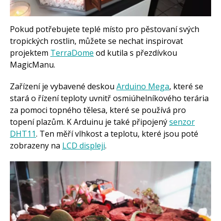
Arduino roboti
Tinylab
Makeblock
Pokud potřebujete teplé místo pro pěstovaní svých
Micro:bit
Videa
tropických rostlin, můžete se nechat inspirovat
projektem
TerraDome
od kutila s přezdívkou
Koupit
MagicManu.
Zařízení je vybavené deskou
Arduino Mega
, které se
stará o řízení teploty uvnitř osmiúhelníkového terária
za pomoci topného tělesa, které se používá pro
topení plazům. K Arduinu je také připojený
senzor
DHT11
. Ten měří vlhkost a teplotu, které jsou poté
zobrazeny na
LCD displeji
.