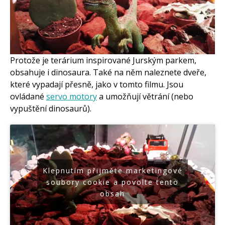
Protože je terárium inspirované Jurským parkem,
obsahuje i dinosaura. Také na něm naleznete dveře,
které vypadají přesně, jako v tomto filmu. Jsou
ovládané
servo motory
a umožňují větrání (nebo
vypuštění dinosaurů).
Klepnutím přijměte marketingové
soubory cookie a povolte tento
obsah