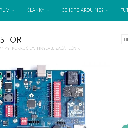
RUM
ČLÁNKY
CO JE TO ARDUINO?
TU
 se základy programování a elektroniky zábavnou formou! Arduino a microbit projekty
ISTOR
ÁNKY
,
POKROČILÝ
,
TINYLAB
,
ZAČÁTEČNÍK