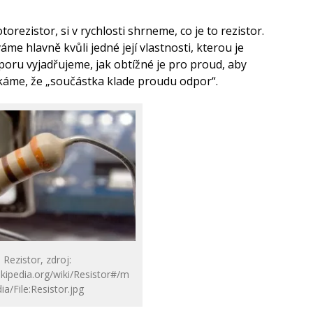
orezistor, si v rychlosti shrneme, co je to rezistor.
áme hlavně kvůli jedné její vlastnosti, kterou je
poru vyjadřujeme, jak obtížné je pro proud, aby
áme, že „součástka klade proudu odpor“.
Rezistor, zdroj:
ikipedia.org/wiki/Resistor#/m
ia/File:Resistor.jpg