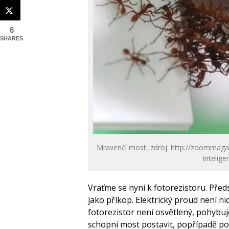
6
SHARES
Mravenčí most, zdroj: http://zoommagaz
intelige
Vraťme se nyní k fotorezistoru. Před
jako příkop. Elektrický proud není n
fotorezistor není osvětlený, pohybuje
schopní most postavit, popřípadě pos