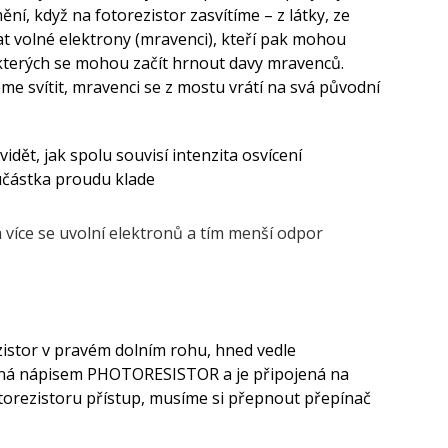
í, když na fotorezistor zasvítíme – z látky, ze
at volné elektrony (mravenci), kteří pak mohou
 kterých se mohou začít hrnout davy mravenců.
e svítit, mravenci se z mostu vrátí na svá původní
ět, jak spolu souvisí intenzita osvícení
oučástka proudu klade
m více se uvolní elektronů a tím menší odpor
istor v pravém dolním rohu, hned vedle
ená nápisem PHOTORESISTOR a je připojená na
torezistoru přístup, musíme si přepnout přepínač