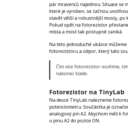
pár mravenců najednou. Situace se měn
které je vyroben, se začnou uvolňov
stavět větší a robustnější mosty, po
Pokud opět na fotorezistor přestanem
místa a most tak postupně zaniká.
Na této jednoduché ukázce můžeme vid
fotorezistoru a odpor, který tato s
Čím více fotorezistor osvítíme, tí
nakonec klade.
Fotorezistor na TinyLab
Na desce TinyLab nalezneme fotorez
potenciometru. Součástka je označ
analogový pin A2. Abychom měli k fo
u pinu A2 do pozice ON.