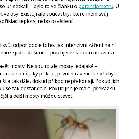
 už setkali – bylo to ve článku o
potenciometru
. U
vé osy. Existují ale součástky, které mění svůj
příklad teploty, nebo osvětlení.
 svůj odpor podle toho, jak intenzivní záření na ní
 velice zjednodušeně – použijeme k tomu mravence.
avět mosty. Nejsou to ale mosty ledajaké –
ž narazí na nějaký příkop, první mravenci se přichytí
další a tak dále, dokud příkop nepřekonají. Pokud jich
u se tak dostat dále. Pokud jich je málo, překážku
nější a delší mosty můžou stavět.