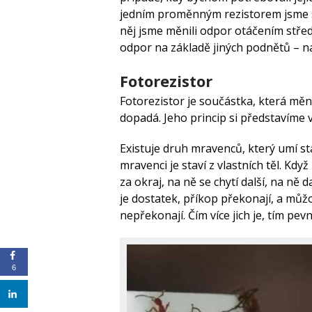
jedním proměnným rezistorem jsme se
něj jsme měnili odpor otáčením středo
odpor na základě jiných podnětů – na
Fotorezistor
Fotorezistor je součástka, která mění
dopadá. Jeho princip si představíme
Existuje druh mravenců, který umí st
mravenci je staví z vlastních těl. Kdy
za okraj, na ně se chytí další, na ně 
je dostatek, příkop překonají, a můžo
nepřekonají. Čím více jich je, tím pev
6