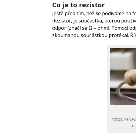
Co je to rezistor
Ještě před tím, než se podíváme na fot
Rezistor, je součástka, kterou použív
odpor (značí se Ω – ohm). Pomocí od
zkoumanou součástkou protékal. Řík
https://en.w
ed