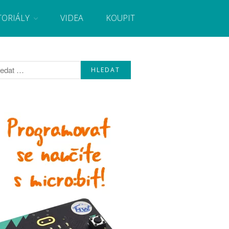
TORIÁLY
VIDEA
KOUPIT
, návody, novinky i tutoriály pro začátečníky i pro
Úvod
Fórum
Staré fórum
Články
Často kladené dotazy
O programování obecně
Vaše projekty
Co je to Arduino?
Začínáme s Arduinem
Arduino Software
Tutoriály
Arduino projekty
Arduino s Massimem Banzim