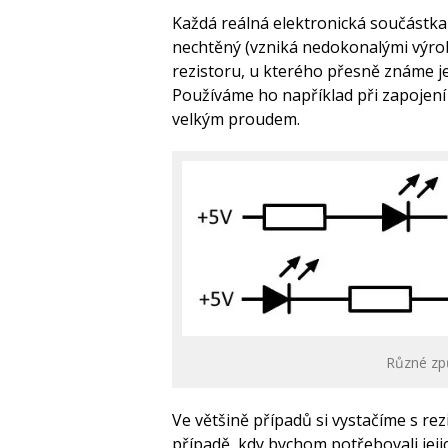
Každá reálná elektronická součástka 
nechtěný (vzniká nedokonalými výro
rezistoru, u kterého přesně známe j
Používáme ho například při zapojení 
velkým proudem.
Různé zp
Ve většině případů si vystačíme s rezi
případě, kdy bychom potřebovali jej