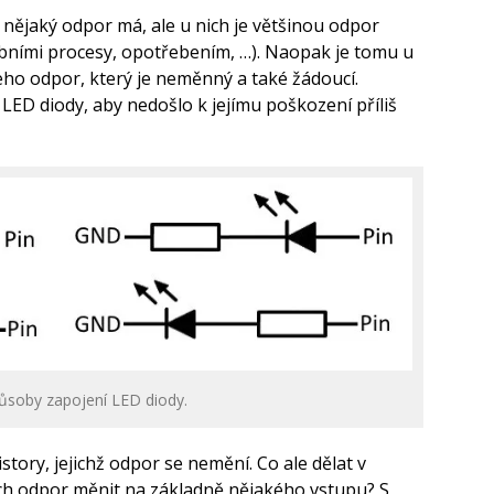
nějaký odpor má, ale u nich je většinou odpor
bními procesy, opotřebením, …). Naopak je tomu u
eho odpor, který je neměnný a také žádoucí.
LED diody, aby nedošlo k jejímu poškození příliš
ůsoby zapojení LED diody.
story, jejichž odpor se nemění. Co ale dělat v
ich odpor měnit na základně nějakého vstupu? S