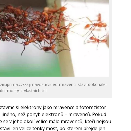
in.iprima.cz/zajimavosti/video-mravenci-stavi-dokonale-
ntni-mosty-z-vlastnich-tel
stavme si elektrony jako mravence a fotorezistor
ic jiného, než pohyb elektronů – mravenců. Pokud
 se v jeho okolí velice málo mravenců, kteří nejsou
taví jen velice tenký most, po kterém přejde jen