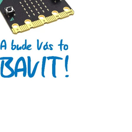
Arduino se Zbyškem Vodou
Arduino v příkladech
Arduino roboti
Tinylab
Makeblock
Micro:bit
Videa
Koupit