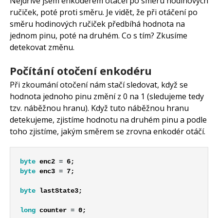
Nejdříve jsem enkodérem otáčel po směru hodinových
ručiček, poté proti směru. Je vidět, že při otáčení po
směru hodinových ručiček předbíhá hodnota na
jednom pinu, poté na druhém. Co s tím? Zkusíme
detekovat změnu.
Počítání otočení enkodéru
Při zkoumání otočení nám stačí sledovat, když se
hodnota jednoho pinu změní z 0 na 1 (sledujeme tedy
tzv. náběžnou hranu). Když tuto náběžnou hranu
detekujeme, zjistíme hodnotu na druhém pinu a podle
toho zjistíme, jakým směrem se zrovna enkodér otáčí.
byte
enc2
=
6
;
byte
enc3
=
7
;
byte
lastState3
;
long
counter
=
0
;