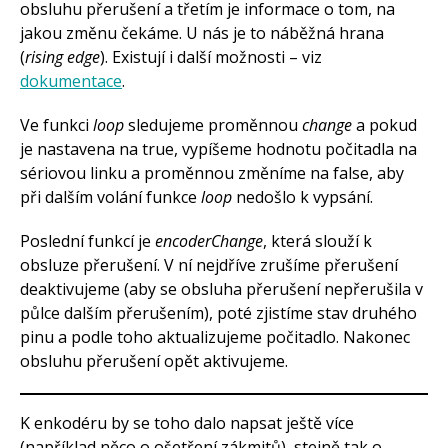
obsluhu přerušení a třetím je informace o tom, na
jakou změnu čekáme. U nás je to náběžná hrana
(
rising edge
). Existují i další možnosti – viz
dokumentace
.
Ve funkci
loop
sledujeme proměnnou
change
a pokud
je nastavena na true, vypíšeme hodnotu počitadla na
sériovou linku a proměnnou změníme na false, aby
při dalším volání funkce
loop
nedošlo k vypsání.
Poslední funkcí je
encoderChange
, která slouží k
obsluze přerušení. V ní nejdříve zrušíme přerušení
deaktivujeme (aby se obsluha přerušení nepřerušila v
půlce dalším přerušením), poté zjistíme stav druhého
pinu a podle toho aktualizujeme počitadlo. Nakonec
obsluhu přerušení opět aktivujeme.
K enkodéru by se toho dalo napsat ještě více
(například něco o ošetření zákmitů), stejně tak o