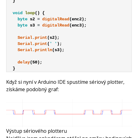
}
void
loop
(
)
{
byte
s2
=
digitalRead
(
enc2
)
;
byte
s3
=
digitalRead
(
enc3
)
;
Serial
.
print
(
s2
)
;
Serial
.
print
(
' '
)
;
Serial
.
println
(
s3
)
;
delay
(
50
)
;
}
Když si nyní v Arduino IDE spustíme sériový plotter,
získáme podobný graf:
Výstup sériového plotteru