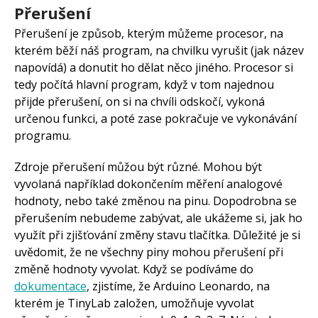
Přerušení
Přerušení je způsob, kterým můžeme procesor, na
kterém běží náš program, na chvilku vyrušit (jak název
napovídá) a donutit ho dělat něco jiného. Procesor si
tedy počítá hlavní program, když v tom najednou
přijde přerušení, on si na chvíli odskočí, vykoná
určenou funkci, a poté zase pokračuje ve vykonávání
programu.
Zdroje přerušení můžou být různé. Mohou být
vyvolaná například dokončením měření analogové
hodnoty, nebo také změnou na pinu. Dopodrobna se
přerušením nebudeme zabývat, ale ukážeme si, jak ho
využít při zjišťování změny stavu tlačítka. Důležité je si
uvědomit, že ne všechny piny mohou přerušení při
změně hodnoty vyvolat. Když se podíváme do
dokumentace
, zjistíme, že Arduino Leonardo, na
kterém je TinyLab založen, umožňuje vyvolat