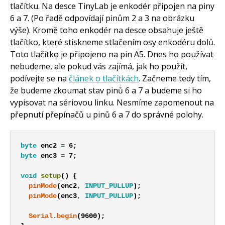
tlačítku. Na desce TinyLab je enkodér připojen na piny
6 a 7. (Po řadě odpovídají pinům 2 a 3 na obrázku
výše). Kromě toho enkodér na desce obsahuje ještě
tlačítko, které stiskneme stlačením osy enkodéru dolů.
Toto tlačítko je připojeno na pin A5. Dnes ho používat
nebudeme, ale pokud vás zajímá, jak ho použít,
podívejte se na
článek o tlačítkách
. Začneme tedy tím,
že budeme zkoumat stav pinů 6 a 7 a budeme si ho
vypisovat na sériovou linku. Nesmíme zapomenout na
přepnutí přepínačů u pinů 6 a 7 do správné polohy.
byte
enc2
=
6
;
byte
enc3
=
7
;
void
setup
(
)
{
pinMode
(
enc2
,
INPUT_PULLUP
)
;
pinMode
(
enc3
,
INPUT_PULLUP
)
;
Serial
.
begin
(
9600
)
;