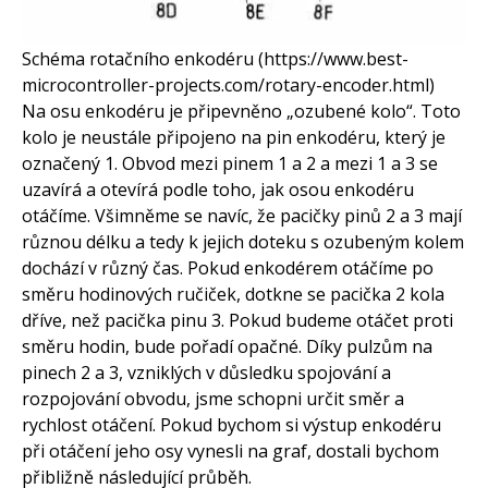
Schéma rotačního enkodéru (https://www.best-
microcontroller-projects.com/rotary-encoder.html)
Na osu enkodéru je připevněno „ozubené kolo“. Toto
kolo je neustále připojeno na pin enkodéru, který je
označený 1. Obvod mezi pinem 1 a 2 a mezi 1 a 3 se
uzavírá a otevírá podle toho, jak osou enkodéru
otáčíme. Všimněme se navíc, že pacičky pinů 2 a 3 mají
různou délku a tedy k jejich doteku s ozubeným kolem
dochází v různý čas. Pokud enkodérem otáčíme po
směru hodinových ručiček, dotkne se pacička 2 kola
dříve, než pacička pinu 3. Pokud budeme otáčet proti
směru hodin, bude pořadí opačné. Díky pulzům na
pinech 2 a 3, vzniklých v důsledku spojování a
rozpojování obvodu, jsme schopni určit směr a
rychlost otáčení. Pokud bychom si výstup enkodéru
při otáčení jeho osy vynesli na graf, dostali bychom
přibližně následující průběh.