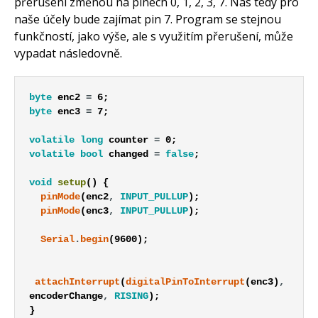
přerušení změnou na pinech 0, 1, 2, 3, 7. Nás tedy pro
naše účely bude zajímat pin 7. Program se stejnou
funkčností, jako výše, ale s využitím přerušení, může
vypadat následovně.
byte
enc2
=
6
;
byte
enc3
=
7
;
volatile
long
counter
=
0
;
volatile
bool
changed
=
false
;
void
setup
(
)
{
pinMode
(
enc2
,
INPUT_PULLUP
)
;
pinMode
(
enc3
,
INPUT_PULLUP
)
;
Serial
.
begin
(
9600
)
;
attachInterrupt
(
digitalPinToInterrupt
(
enc3
)
,
encoderChange
,
RISING
)
;
}