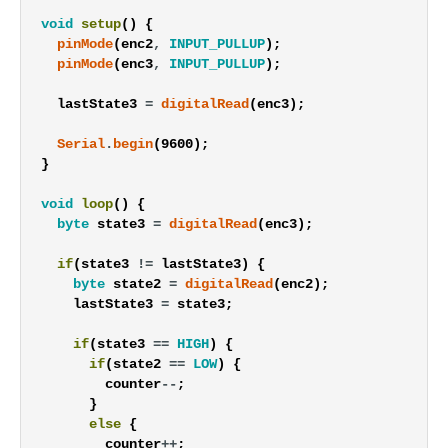
void
setup
(
)
{
pinMode
(
enc2
,
INPUT_PULLUP
)
;
pinMode
(
enc3
,
INPUT_PULLUP
)
;
lastState3
=
digitalRead
(
enc3
)
;
Serial
.
begin
(
9600
)
;
}
void
loop
(
)
{
byte
state3
=
digitalRead
(
enc3
)
;
if
(
state3
!=
lastState3
)
{
byte
state2
=
digitalRead
(
enc2
)
;
lastState3
=
state3
;
if
(
state3
==
HIGH
)
{
if
(
state2
==
LOW
)
{
counter
--
;
}
else
{
counter
++
;