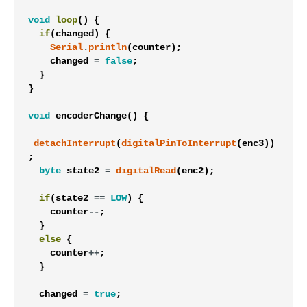
void
loop
(
)
{
if
(
changed
)
{
Serial
.
println
(
counter
)
;
changed
=
false
;
}
}
void
encoderChange
(
)
{
detachInterrupt
(
digitalPinToInterrupt
(
enc3
)
)
;
byte
state2
=
digitalRead
(
enc2
)
;
if
(
state2
==
LOW
)
{
counter
--
;
}
else
{
counter
++
;
}
changed
=
true
;