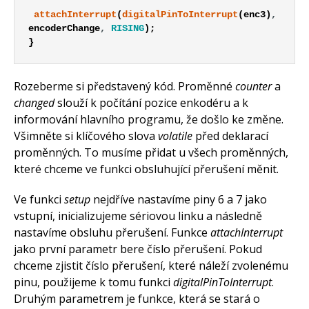
attachInterrupt
(
digitalPinToInterrupt
(
enc3
)
,
encoderChange
,
RISING
)
;
}
Rozeberme si představený kód. Proměnné
counter
a
changed
slouží k počítání pozice enkodéru a k
informování hlavního programu, že došlo ke změne.
Všimněte si klíčového slova
volatile
před deklarací
proměnných. To musíme přidat u všech proměnných,
které chceme ve funkci obsluhující přerušení měnit.
Ve funkci
setup
nejdříve nastavíme piny 6 a 7 jako
vstupní, inicializujeme sériovou linku a následně
nastavíme obsluhu přerušení. Funkce
attachInterrupt
jako první parametr bere číslo přerušení. Pokud
chceme zjistit číslo přerušení, které náleží zvolenému
pinu, použijeme k tomu funkci
digitalPinToInterrupt
.
Druhým parametrem je funkce, která se stará o