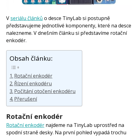
Začínáme s Arduinem
Arduino Software
Tutoriály
V
seriálu článků
o desce TinyLab si postupně
Arduino projekty
představujeme jednotlivé komponenty, které na desce
Arduino s Massimem Banzim
nalezneme. V dnešním článku si představíme rotační
Arduino se Zbyškem Vodou
Arduino v příkladech
enkodér.
Arduino roboti
Tinylab
Makeblock
Obsah článku:
Micro:bit
Videa
Koupit
Rotační enkodér
Řízení enkodéru
Počítání otočení enkodéru
Přerušení
Rotační enkodér
Rotační enkodér
najdeme na TinyLab uprostřed na
spodní straně desky. Na první pohled vypadá trochu