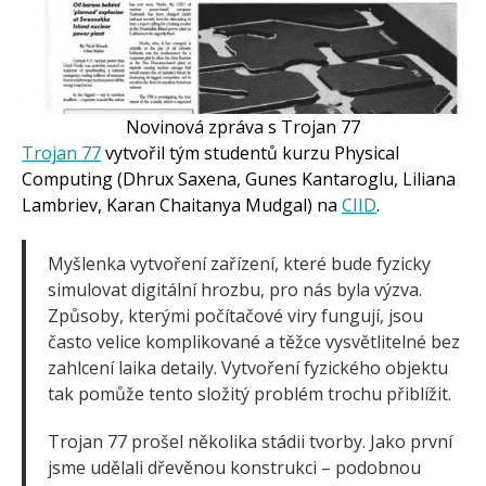
Novinová zpráva s Trojan 77
Trojan 77
vytvořil tým studentů kurzu Physical
Computing (Dhrux Saxena, Gunes Kantaroglu, Liliana
Lambriev, Karan Chaitanya Mudgal) na
CIID
.
Myšlenka vytvoření zařízení, které bude fyzicky
simulovat digitální hrozbu, pro nás byla výzva.
Způsoby, kterými počítačové viry fungují, jsou
často velice komplikované a těžce vysvětlitelné bez
zahlcení laika detaily. Vytvoření fyzického objektu
tak pomůže tento složitý problém trochu přiblížit.
Trojan 77 prošel několika stádii tvorby. Jako první
jsme udělali dřevěnou konstrukci – podobnou