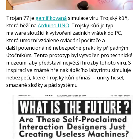
Arduino v příkladech
Arduino roboti
Tinylab
Makeblock
Trojan 77 je
gamifikovaná
simulace viru Trojský kůň,
Micro:bit
která běží na
Arduino UNO
. Trojský kůň je typ
Videa
malware sloužící k vytvoření zadních vrátek do PC,
Koupit
která umožní vzdálené ovládání počítače a
další potencionálně nebezpečné praktiky případným
útočníkům. Tento prototyp byl vytvořen pro technické
muzeum, aby představil největší hrozby tohoto viru. S
inspirací ve známé hře naklápěcího labyrintu simuluje
nebezpečí, které Trojský kůň přináší – úniky hesel,
smazané složky a pád systému.