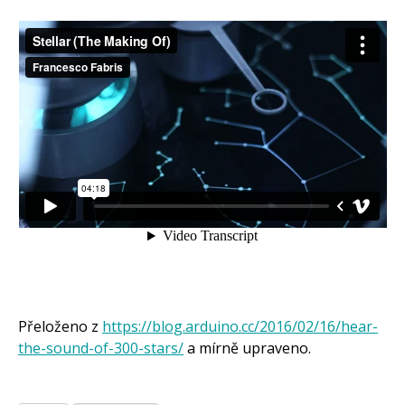
Přeloženo z
https://blog.arduino.cc/2016/02/16/hear-
the-sound-of-300-stars/
a mírně upraveno.