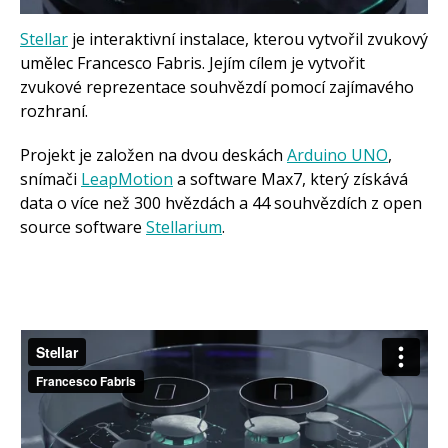
Arduino se Zbyškem Vodou
Arduino v příkladech
Arduino roboti
Stellar
je interaktivní instalace, kterou vytvořil zvukový
Tinylab
umělec Francesco Fabris. Jejím cílem je vytvořit
Makeblock
Micro:bit
zvukové reprezentace souhvězdí pomocí zajímavého
Videa
rozhraní.
Koupit
Projekt je založen na dvou deskách
Arduino UNO
,
snímači
LeapMotion
a software Max7, který získává
data o více než 300 hvězdách a 44 souhvězdích z open
source software
Stellarium
.