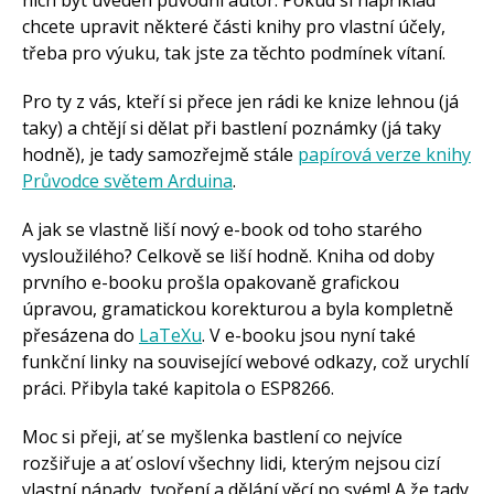
chcete upravit některé části knihy pro vlastní účely,
třeba pro výuku, tak jste za těchto podmínek vítaní.
Pro ty z vás, kteří si přece jen rádi ke knize lehnou (já
taky) a chtějí si dělat při bastlení poznámky (já taky
hodně), je tady samozřejmě stále
papírová verze knihy
Průvodce světem Arduina
.
A jak se vlastně liší nový e-book od toho starého
vysloužilého? Celkově se liší hodně. Kniha od doby
prvního e-booku prošla opakovaně grafickou
úpravou, gramatickou korekturou a byla kompletně
přesázena do
LaTeXu
. V e-booku jsou nyní také
funkční linky na související webové odkazy, což urychlí
práci. Přibyla také kapitola o ESP8266.
Moc si přeji, ať se myšlenka bastlení co nejvíce
rozšiřuje a ať osloví všechny lidi, kterým nejsou cizí
vlastní nápady, tvoření a dělání věcí po svém! A že tady