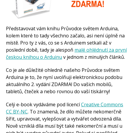
Arduino roboti
Tinylab
Makeblock
Micro:bit
Videa
Představovat vám knihu Průvodce světem Arduina,
Koupit
kolem které to tady všechno začalo, asi není úplně na
místě. Pro ty z vás, co se s Arduinem setkali až v
poslední době, tady je alespoň
malé ohlédnutí za první
českou knihou o Arduinu
v jednom z minulých článků.
Co je ale důležité ohledně našeho Průvodce světem
Arduina je to, že nyní uvolňuji elektronickou podobu
aktuálního 2. vydání ZDARMA! Do vašich mobilů,
tabletů, čteček a nebo rovnou do vaší tiskárny!
Celý e-book vydáváme pod licencí
Creative Commons
CC BY-NC
. To znamená, že dílo můžete nekomerčně
šířit, upravovat, vylepšovat a vytvářet odvozená díla.
Nově vzniklá díla musí být také nekomerční a musí u
nich být uveden původní autor. Pokud si například