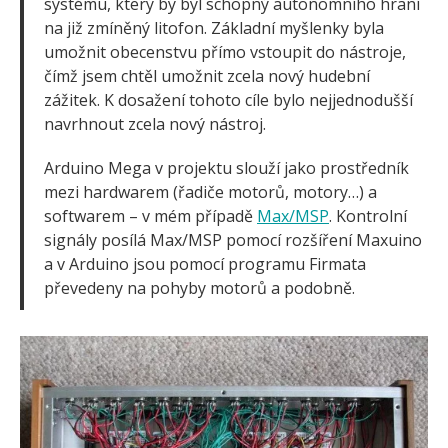
systému, který by byl schopný autonomního hraní
na již zmíněný litofon. Základní myšlenky byla
umožnit obecenstvu přímo vstoupit do nástroje,
čímž jsem chtěl umožnit zcela nový hudební
zážitek. K dosažení tohoto cíle bylo nejjednodušší
navrhnout zcela nový nástroj.
Arduino Mega v projektu slouží jako prostředník
mezi hardwarem (řadiče motorů, motory…) a
softwarem – v mém případě
Max/MSP
. Kontrolní
signály posílá Max/MSP pomocí rozšíření Maxuino
a v Arduino jsou pomocí programu Firmata
převedeny na pohyby motorů a podobně.