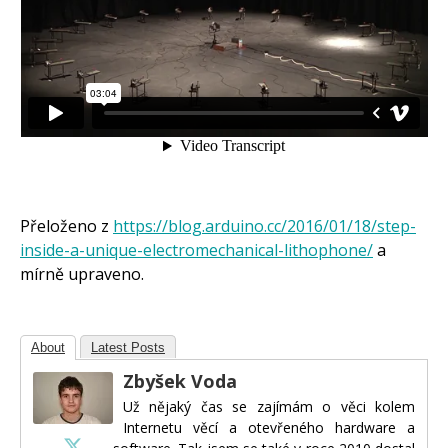
Přeloženo z
https://blog.arduino.cc/2016/01/18/step-
inside-a-unique-electromechanical-lithophone/
a
mírně upraveno.
About
Latest Posts
Zbyšek Voda
Už nějaký čas se zajímám o věci kolem
Internetu věcí a otevřeného hardware a