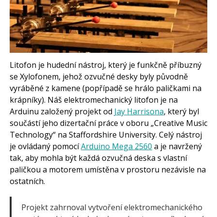
Arduino v příkladech
Arduino roboti
Tinylab
Makeblock
Micro:bit
Videa
Koupit
Litofon je hudední nástroj, který je funkčně příbuzný
se Xylofonem, jehož ozvučné desky byly původně
vyráběné z kamene (popřípadě se hrálo paličkami na
krápníky). Náš elektromechanický litofon je na
Arduinu založený projekt od
Jay Harrisona
, který byl
součástí jeho dizertační práce v oboru „Creative Music
Technology“ na Staffordshire University. Celý nástroj
je ovládaný pomocí
Arduino Mega 2560
a je navržený
tak, aby mohla být každá ozvučná deska s vlastní
paličkou a motorem umístěna v prostoru nezávisle na
ostatních.
Projekt zahrnoval vytvoření elektromechanického