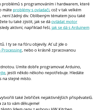
ých problémů s programováním i hardwarem, které
sto máte
problémy s ovladači
, což v tak velkém
, není žádný div. Oblíbeným tématem jsou také
žete tu také zjistit, jak se dá
ovládat motor
ledy aktivní, například řeší,
jak se dá s Arduinem
. I ty se na fóru objevily. Ať už jde o
 Processing
, nebo o krásně zpracovanou
zdnotou. Umíte dobře programovat Arduino,
jte
, jestli někdo někoho nepotřebuje. Hledáte
 na stejné místo.
vytvořili také žebříček nejaktivnějších přispěvatelů.
i a za to vám děkujeme!
e těmto lidem ceny z eshopu HW Kitchen.