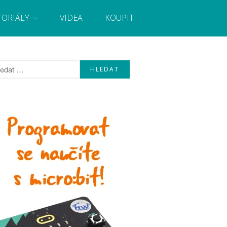
TORIÁLY
VIDEA
KOUPIT
, návody, novinky i tutoriály pro začátečníky i pro
Úvod
Fórum
Staré fórum
Články
Často kladené dotazy
O programování obecně
Vaše projekty
Co je to Arduino?
Začínáme s Arduinem
Arduino Software
Tutoriály
Arduino projekty
Arduino s Massimem Banzim