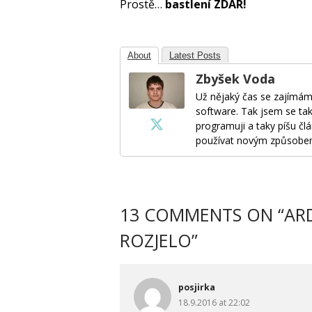
Prostě…
bastlení ZDAR!
About
Latest Posts
Zbyšek Voda
Už nějaký čas se zajímám
software. Tak jsem se tak
programuji a taky píšu člá
používat novým způsobe
13 COMMENTS ON “
AR
ROZJELO
”
posjirka
18.9.2016 at 22:02