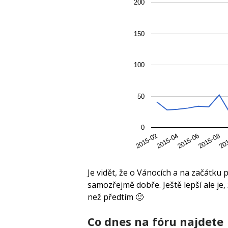
200
150
100
50
0
2015-02
2015-04
2015-06
2015-08
20
Je vidět, že o Vánocích a na začátku 
samozřejmě dobře. Ještě lepší ale je, 
než předtím 🙂
Co dnes na fóru najdete