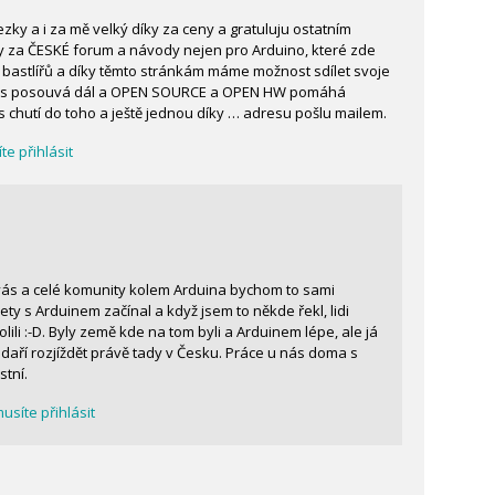
zky a i za mě velký díky za ceny a gratuluju ostatním
y za ČESKÉ forum a návody nejen pro Arduino, které zde
d bastlířů a díky těmto stránkám máme možnost sdílet svoje
nás posouvá dál a OPEN SOURCE a OPEN HW pomáhá
s chutí do toho a ještě jednou díky … adresu pošlu mailem.
e přihlásit
z vás a celé komunity kolem Arduina bychom to sami
ety s Arduinem začínal a když jsem to někde řekl, lidi
li :-D. Byly země kde na tom byli a Arduinem lépe, ale já
 daří rozjíždět právě tady v Česku. Práce u nás doma s
stní.
síte přihlásit