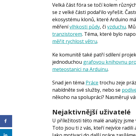
Velká část fóra se točí kolem různ
se z velké části podařilo vyřešit. Ča
ekosystému klonů, které Arduino má
měření
vlhkosti půdy
, či
vzduchu
. Mů
tranzistorem
. Téma, které bylo napos
měřit rychlost větru
.
Ke komunitě také patří sdílení projektů
jednoduchou
grafovou knihovnu pro
meteostanici na Arduinu
.
Snad jen téma
Práce
trochu zeje prá
nabídněte své služby, nebo se
podíve
někoho na spolupráci? Nasměruji vás
Nejaktivnější uživatelé
U příležitosti této malé analýzy jsme 
Toto jsou ti z vás, kteří nejvíce radil
Jako motivaci do další práce zasílám