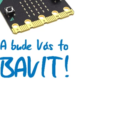
Arduino se Zbyškem Vodou
Arduino v příkladech
Arduino roboti
Tinylab
Makeblock
Micro:bit
Videa
Koupit