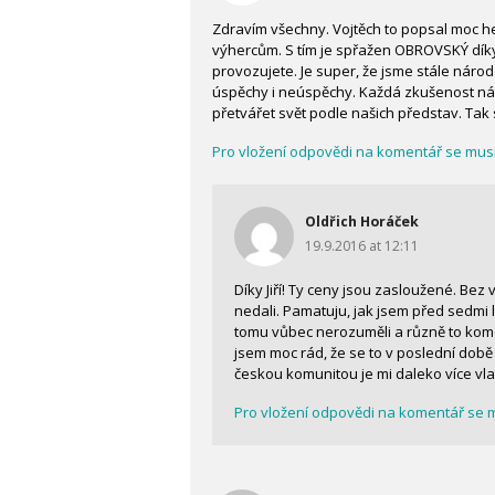
Zdravím všechny. Vojtěch to popsal moc he
výhercům. S tím je spřažen OBROVSKÝ dík
provozujete. Je super, že jsme stále náro
úspěchy i neúspěchy. Každá zkušenost 
přetvářet svět podle našich představ. Tak 
Pro vložení odpovědi na komentář se musít
Oldřich Horáček
19.9.2016 at 12:11
Díky Jiří! Ty ceny jsou zasloužené. Be
nedali. Pamatuju, jak jsem před sedmi l
tomu vůbec nerozuměli a různě to komoli
jsem moc rád, že se to v poslední době
českou komunitou je mi daleko více vla
Pro vložení odpovědi na komentář se mu