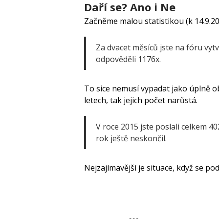
Daří se? Ano i Ne
Začněme malou statistikou (k 14.9.201
Za dvacet měsíců jste na fóru vytv
odpověděli 1176x.
To sice nemusí vypadat jako úplně ob
letech, tak jejich počet narůstá.
V roce 2015 jste poslali celkem 40
rok ještě neskončil.
Nejzajímavější je situace, když se po