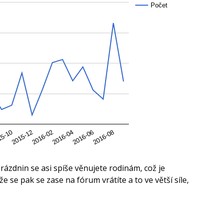
Počet
15-10
2015-12
2016-02
2016-04
2016-06
2016-08
prázdnin se asi spíše věnujete rodinám, což je
že se pak se zase na fórum vrátíte a to ve větší síle,