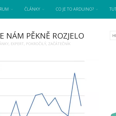
RUM
ČLÁNKY
CO JE TO ARDUINO?
TU
 se základy programování a elektroniky zábavnou formou! Arduino a microbit projekty
E NÁM PĚKNĚ ROZJELO
ÁNKY
,
EXPERT
,
POKROČILÝ
,
ZAČÁTEČNÍK